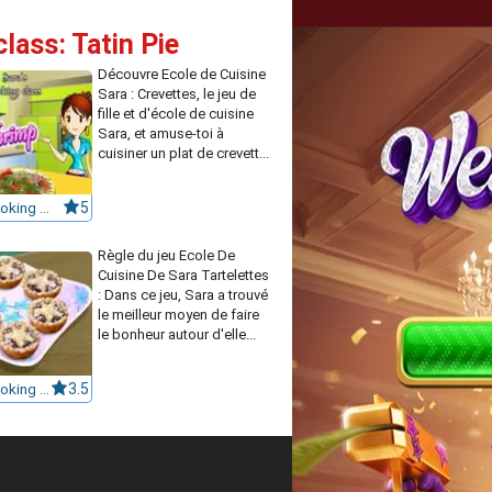
lass: Tatin Pie
Découvre Ecole de Cuisine
Sara : Crevettes, le jeu de
fille et d'école de cuisine
Sara, et amuse-toi à
cuisiner un plat de crevett...
Sara's Cooking Class: Garlic Shrimp
5
Règle du jeu Ecole De
Cuisine De Sara Tartelettes
: Dans ce jeu, Sara a trouvé
le meilleur moyen de faire
le bonheur autour d'elle...
Sara's Cooking Class : Mince Pie
3.5