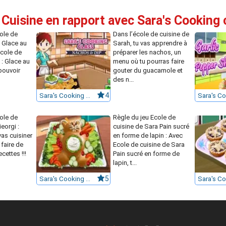
Cuisine en rapport avec Sara's Cooking c
ole de
Dans l’école de cuisine de
 Glace au
Sarah, tu vas apprendre à
Ecole de
préparer les nachos, un
 : Glace au
menu où tu pourras faire
 pouvoir
gouter du guacamole et
des n...
Sara's Cooking Class Nachos & Dip
4
ole de
Règle du jeu Ecole de
ieorgi :
cuisine de Sara Pain sucré
vas cuisiner
en forme de lapin : Avec
faire de
Ecole de cuisine de Sara
cettes !!!
Pain sucré en forme de
lapin, t...
Sara's Cooking Class : Sweet Bunny Bread
5