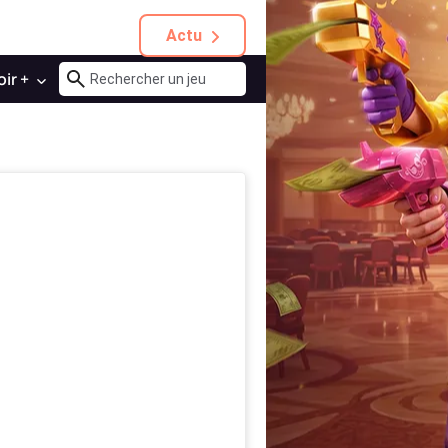
Actu
oir +