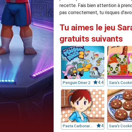
recette. Fais bien attention à pren
pas correctement, tu risques d'avo
Tu aimes le jeu Sara
gratuits suivants
Penguin Diner 2
4.4
Pasta Carbonara : Sara's Cooking Class
4