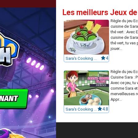
Les meilleurs Jeux de 
Règle du jeu Ec
cuisine de Sara
thé vert : Avec 
cuisine de Sara
thé vert, tu vas
jouer...
Sara's Cooking Class : Green Tea Ice Cream
4
Règle du jeu Ec
Cuisine Sara : P
Avec ce jeu, tu 
comme Sara et 
merveilleuses re
Appr...
Sara's Cooking Class : Pierogi
4.8