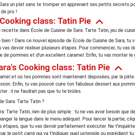
Sara un plat sans te tromper en apprenant ses petits secrets pour
 de pro !
Cooking class: Tatin Pie
recette dans École de Cuisine de Sara: Tarte Tatin, jeu de cuisi
bien ! Dans ce nouvel épisode de École de Cuisine de Sara, tu va
vas devoir réaliser plusieurs étapes. Pour commencer, tu vas devo
 de pommes et d'un excellent caramel. Enfin, tu vas monter le gâ
ra's Cooking class: Tatin Pie
 caramel et où tes pommes sont maintenant disposées, par la pâte
cuisson. Enfin, tu vas pouvoir cuire ton fabuleux dessert aux pom
ter : il ne faudrait pas que tu te brûles.
e Sara: Tarte Tatin ?
a: Tarte Tatin, rien de plus simple : tu ne vas avoir besoin que d
hanger la langue dans le menu adéquat. Pour lancer la partie, cli
urs étapes, que tu vas devoir parfaitement exécuter. Ne t'inquièt
ar le petit carré qui va t'indiquer quel ustensile ou ingrédient t