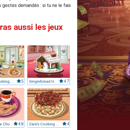
s gestes demandés : si tu ne le fais
ras aussi les jeux
Sara's Cooking Class : Pancakes 6134
5
Gingerbread House : Sara's Cooking Class
4.7
Chocolate Churros: Sara's Cooking Class
4.8
Sara's Cooking Class: Chocolate Cake
4