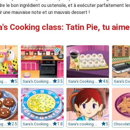
dre le bon ingrédient ou ustensile, et à exécuter parfaitement le
ir une mauvaise note et un mauvais dessert !
's Cooking class: Tatin Pie, tu aime
Sara's Cooking Class : Bento
5
Sara's Cooking Class : Chocolate Cupcakes
3.5
Sara's Cooking Class : California Rolls
4.6
Sara's Cooking Class: Chocolate Cookies
2.5
Sara's Cooking Class: Chicken Soup
1.8
Sara's cooking class: Lentil Soup
5