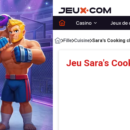
Casino
Jeux de 
Fille
Cuisine
Sara's Cooking cl
Jeu Sara's Cook