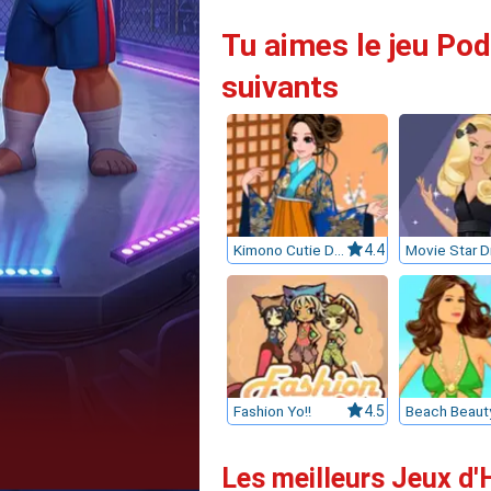
Tu aimes le jeu Pod
suivants
Kimono Cutie Dress Up
4.4
Fashion Yo!!
4.5
Beach Beaut
Les meilleurs Jeux d'