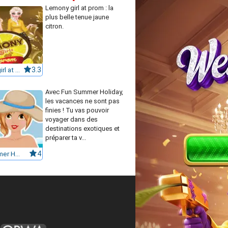
Lemony girl at prom : la
plus belle tenue jaune
citron.
Lemony girl at prom
3.3
Avec Fun Summer Holiday,
les vacances ne sont pas
finies ! Tu vas pouvoir
voyager dans des
destinations exotiques et
préparer ta v...
Fun Summer Holiday
4