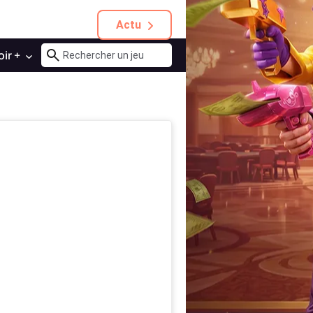
Actu
oir +