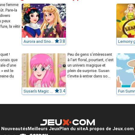
jeune femme
ût. Pare-la
 divers
u peux
ure, la vêtir
Aurora and Snow White winter fashion
3.8
aquet !
Peu de gens s’intéressent
ponais que
à l’art floral, pourtant, c’est
ipale d’une
un univers magique et
 » est le
plein de surprise. Susan
reine du
t’invite à entrer dans so...
Susan's Magic Flower Machine
3.4
Nouveautés
Meilleurs Jeux
Plan du site
A propos de Jeux.com