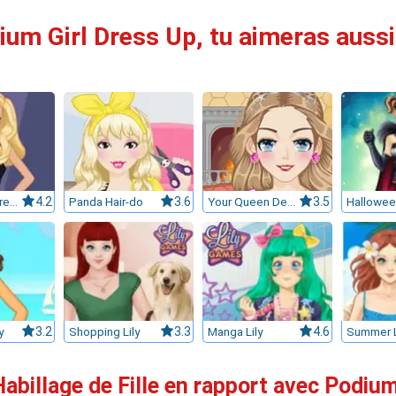
ium Girl Dress Up, tu aimeras aussi 
Movie Star Dress Up
4.2
Panda Hair-do
3.6
Your Queen Destiny
3.5
Halloween
y
3.2
Shopping Lily
3.3
Manga Lily
4.6
Summer L
Habillage de Fille en rapport avec Podium