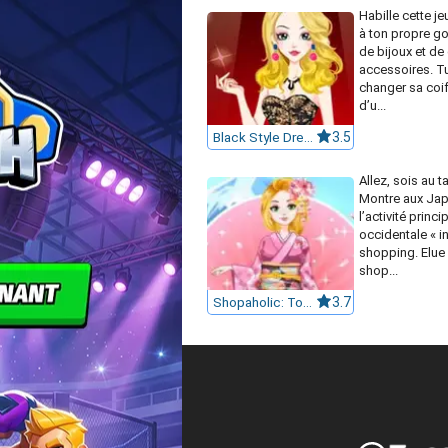
Habille cette 
à ton propre go
de bijoux et de
accessoires. T
changer sa coiff
d’u...
Black Style Dresses Girl
3.5
Allez, sois au t
Montre aux Ja
l’activité princ
occidentale « in
shopping. Elue 
shop...
Shopaholic: Tokyo 12578
3.7