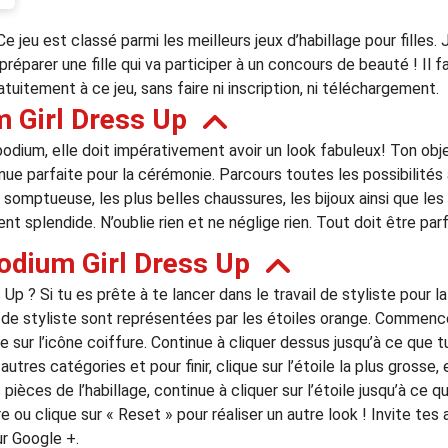
 jeu est classé parmi les meilleurs jeux d’habillage pour filles. 
parer une fille qui va participer à un concours de beauté ! Il f
tuitement à ce jeu, sans faire ni inscription, ni téléchargement.
 Girl Dress Up
podium, elle doit impérativement avoir un look fabuleux! Ton obje
nue parfaite pour la cérémonie. Parcours toutes les possibilités à
e somptueuse, les plus belles chaussures, les bijoux ainsi que l
nt splendide. N’oublie rien et ne néglige rien. Tout doit être parf
odium Girl Dress Up
 ? Si tu es prête à te lancer dans le travail de styliste pour la
il de styliste sont représentées par les étoiles orange. Commence
e sur l’icône coiffure. Continue à cliquer dessus jusqu’à ce que 
tres catégories et pour finir, clique sur l’étoile la plus grosse,
èces de l’habillage, continue à cliquer sur l’étoile jusqu’à ce qu
ou clique sur « Reset » pour réaliser un autre look ! Invite tes 
ur Google +.