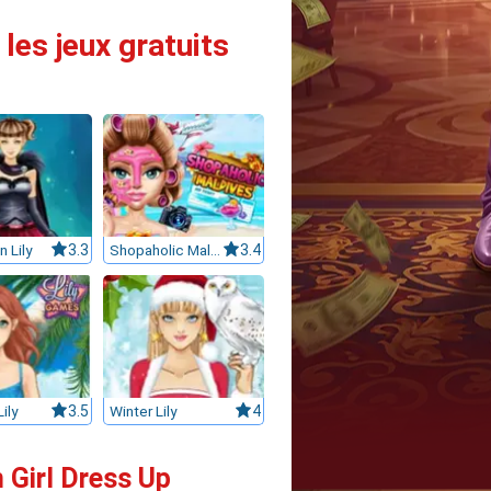
les jeux gratuits
 Lily
3.3
Shopaholic Maldives
3.4
ily
3.5
Winter Lily
4
 Girl Dress Up