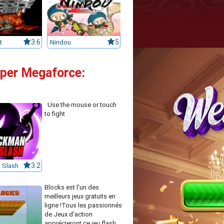
t
3.6
Nindou
5
uper Megaforce:
Use the mouse or touch
to fight
 Slash
3.2
Blocks est l'un des
meilleurs jeux gratuits en
ligne !Tous les passionnés
de Jeux d'action
apprécieront ce jeu flash