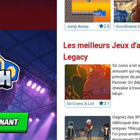
Jump Bump
2.6
Les meilleurs Jeux d'
Legacy
Sir coins a lot 
amusant qui re
principes du je
Pacman. En dép
chevalier à trav
labyri...
Sir Coins A Lot
3.1
Gagnez des XP
débloquer des 
uniques ?Récu
l'or pour amélio
équipement ?Ut