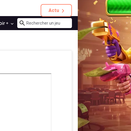
Actu
oir +