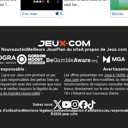
s ?...
seul fan...
Pac man
4
Blocks
Nouveautés
Meilleurs Jeux
Plan du site
A propos de Jeux.com
responsable :
Avertisseme
 Ligne sur Jeux.com promeut un jeu
Les offres présentées sur
Joue à 16000 J
pas responsables des pertes liées au
Jeux.com
peuvent être modifiées ou reti
ez uniquement avec des sommes que vous
recommandons de toujours consulter les c
 et vérifiez toujours la légalité du jeu
bonus directement sur le site du casino
z de manière responsable
–
18+ | Réservé aux nouveaux clients
Suivez nous:
 d'utilisation
Mentions légales
Cookies
Divulgation d’affiliation
Jeu responsab
©2026 jeux.com