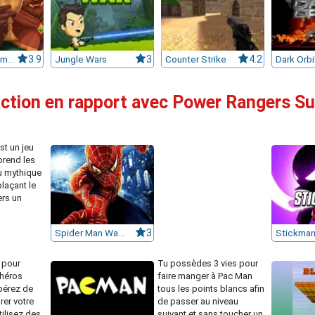
GoodGame Empire
3.9
Jungle Wars
3
Counter Strike
4.2
Dark Orbi
action en rapport avec Power Rangers S
est un jeu
prend les
u mythique
laçant le
ers un
Spider Man Warrior
3
Stickman
 pour
Tu possèdes 3 vies pour
héros
faire manger à Pac Man
pérez de
tous les points blancs afin
rer votre
de passer au niveau
ilisez des
suivant et sans toucher un