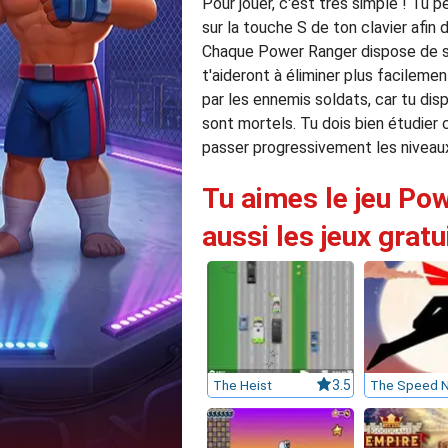
Pour jouer, c'est très simple ! Tu p
sur la touche S de ton clavier afin
Chaque Power Ranger dispose de sa 
t'aideront à éliminer plus facileme
par les ennemis soldats, car tu disp
sont mortels. Tu dois bien étudier
passer progressivement les niveaux
Tu aimes le jeu Po
aussi les jeux gratu
The Heist
3.5
The Speed N