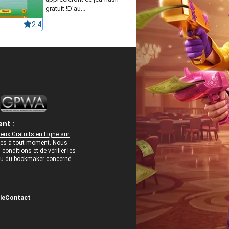
gratuit !D'au...
2.4
nt :
eux Gratuits en Ligne sur
rées à tout moment. Nous
onditions et de vérifier les
 ou du bookmaker concerné.
le
Contact