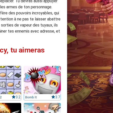
 déplacer. Tu devras aussi appuyer
r les armes de ton personnage.
ère des pouvoirs incroyables, qui
tention à ne pas te laisser abattre
 sorties de vapeur des tuyaux, ils
iner tes ennemis avec adresse, et
cy, tu aimeras
2
3.2
Bomb It
3.7