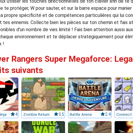
eux utiliser les touches directionnelles de ton clavier afin de te
 de te protéger, W pour sauter, et sur la barre espace pour manie
propre spécificité et de compétences particulières qui lui conf
nt tes ennemis. Collecte bien les pièces sur ton chemin et fais at
onibles d'un nombre de vies limité ! Fais bien attention aussi aux
 chaque environnement et te déplacer stratégiquement pour élim
 !
wer Rangers Super Megaforce: Lega
its suivants
inja
4
Zombie Return
3.5
Battle Arena
2.4
Connect 