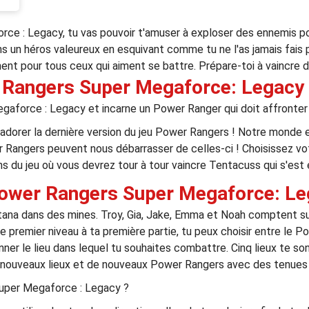
e : Legacy, tu vas pouvoir t'amuser à exploser des ennemis po
ns un héros valeureux en esquivant comme tu ne l'as jamais fais 
t pour tous ceux qui aiment se battre. Prépare-toi à vaincre d
 Rangers Super Megaforce: Legacy
force : Legacy et incarne un Power Ranger qui doit affronter
s adorer la dernière version du jeu Power Rangers ! Notre mond
 Rangers peuvent nous débarrasser de celles-ci ! Choisissez vot
 du jeu où vous devrez tour à tour vaincre Tentacuss qui s'est em
ower Rangers Super Megaforce: Le
katana dans des mines. Troy, Gia, Jake, Emma et Noah comptent su
 le premier niveau à ta première partie, tu peux choisir entre le 
nner le lieu dans lequel tu souhaites combattre. Cinq lieux te s
e nouveaux lieux et de nouveaux Power Rangers avec des tenues 
uper Megaforce : Legacy ?