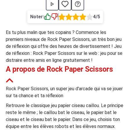
asino
Jeux de casino
Jeux vidéos
Nos jeux gr
Noter:
4/5
ues de casino
Es tu plus malin que tes copains ? Commence les
rion Casino
premiers niveaux de Rock Paper Scissors, un très bon jeu
ky7 Even Casino
de réflexion qui offre des heures de divertissement ! Jeu
de réflexion : Rock Paper Scissors sur le web : jeu pour se
xander Casino
distraire entre amis en ligne gratuitement !
 Set Spin Casino
A propos de Rock Paper Scissors
cer Casino
Rock Paper Scissors, un super jeu d'arcade qui va se jouer
 Bonus Casino
sur ta chance et ta réflexion
Retrouve le classique jeu papier ciseau caillou. Le principe
reste le même ; le caillou bat le ciseau, le papier bat le
ssement par méthode de paiement
ciseau et le ciseau bat le papier. Dans ce jeu, choisis ton
équipe entre les élèves robots et les élèves normaux.