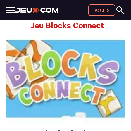
Actu
Réflexion
Blocks Connect
Jeu Blocks Connect
ux
sino
x de casino
Jeux vidéos
 jeux gratuits