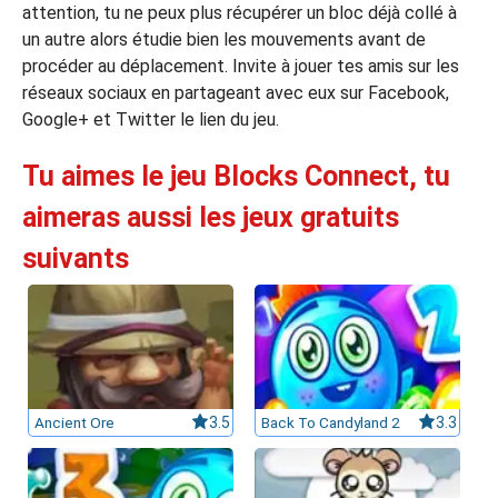
attention, tu ne peux plus récupérer un bloc déjà collé à
un autre alors étudie bien les mouvements avant de
procéder au déplacement. Invite à jouer tes amis sur les
réseaux sociaux en partageant avec eux sur Facebook,
Google+ et Twitter le lien du jeu.
Tu aimes le jeu Blocks Connect, tu
aimeras aussi les jeux gratuits
suivants
Ancient Ore
3.5
Back To Candyland 2
3.3