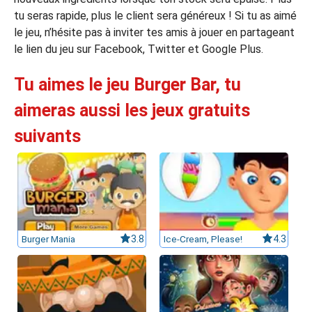
tu seras rapide, plus le client sera généreux ! Si tu as aimé
le jeu, n’hésite pas à inviter tes amis à jouer en partageant
le lien du jeu sur Facebook, Twitter et Google Plus.
Tu aimes le jeu Burger Bar, tu
aimeras aussi les jeux gratuits
suivants
Burger Mania
3.8
Ice-Cream, Please!
4.3