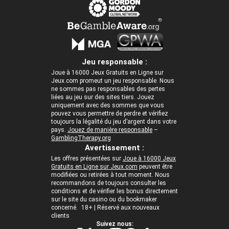
Jeu responsable :
Joue à 16000 Jeux Gratuits en Ligne sur
Jeux.com promeut un jeu responsable. Nous
ne sommes pas responsables des pertes
liées au jeu sur des sites tiers. Jouez
uniquement avec des sommes que vous
pouvez vous permettre de perdre et vérifiez
toujours la légalité du jeu d’argent dans votre
pays.
Jouez de manière responsable
–
GamblingTherapy.org
Avertissement :
Les offres présentées sur
Joue à 16000 Jeux
Gratuits en Ligne sur Jeux.com
peuvent être
modifiées ou retirées à tout moment. Nous
recommandons de toujours consulter les
conditions et de vérifier les bonus directement
sur le site du casino ou du bookmaker
concerné. 18+ | Réservé aux nouveaux
clients
Suivez nous: