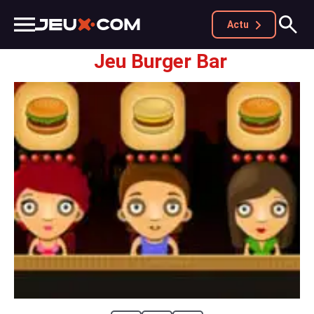
Actu
Fille
Serveuse
Burger Bar
Jeu Burger Bar
ux
sino
x de casino
Jeux vidéos
 jeux gratuits