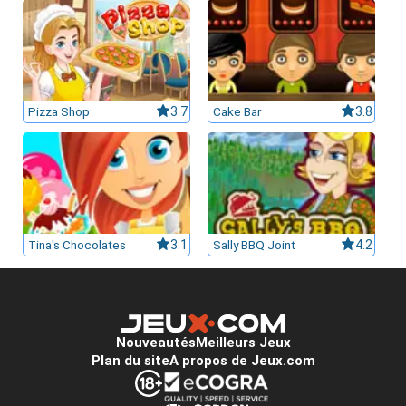
Pizza Shop
3.7
Cake Bar
3.8
Tina's Chocolates
3.1
Sally BBQ Joint
4.2
Nouveautés
Meilleurs Jeux
Plan du site
A propos de Jeux.com