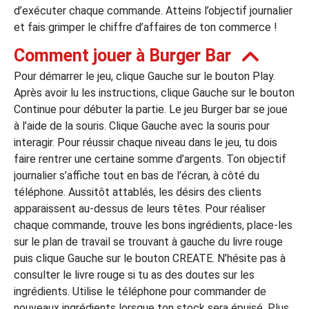
d’exécuter chaque commande. Atteins l’objectif journalier
leurs casinos par licences et Certifications
et fais grimper le chiffre d’affaires de ton commerce !
Comment jouer à Burger Bar
ssement casinos au Canada
Pour démarrer le jeu, clique Gauche sur le bouton Play.
Après avoir lu les instructions, clique Gauche sur le bouton
Continue pour débuter la partie. Le jeu Burger bar se joue
à l’aide de la souris. Clique Gauche avec la souris pour
interagir. Pour réussir chaque niveau dans le jeu, tu dois
faire rentrer une certaine somme d’argents. Ton objectif
journalier s’affiche tout en bas de l’écran, à côté du
téléphone. Aussitôt attablés, les désirs des clients
apparaissent au-dessus de leurs têtes. Pour réaliser
chaque commande, trouve les bons ingrédients, place-les
sur le plan de travail se trouvant à gauche du livre rouge
puis clique Gauche sur le bouton CREATE. N’hésite pas à
consulter le livre rouge si tu as des doutes sur les
ingrédients. Utilise le téléphone pour commander de
nouveaux ingrédients lorsque ton stock sera épuisé. Plus