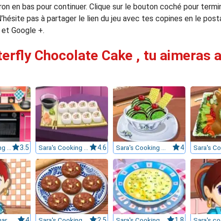
rron en bas pour continuer. Clique sur le bouton coché pour term
’hésite pas à partager le lien du jeu avec tes copines en le post
 et Google +.
terfly Chocolate Cake , tu aimeras a
Sara's Cooking Class : Chocolate Cupcakes
3.5
Sara's Cooking Class : California Rolls
4.6
Sara's Cooking Class : Green Tea Ice Cream
4
Pasta Carbonara : Sara's Cooking Class
4
Sara's Cooking Class: Chocolate Cookies
2.5
Sara's Cooking Class: Chicken Soup
1.8