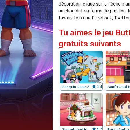
décoration, clique sur la flèche ma
au chocolat en forme de papillon. N
favoris tels que Facebook, Twitter
Tu aimes le jeu But
gratuits suivants
Penguin Diner 2
4.4
Gingerbread House : Sara's Cooking Class
4.7