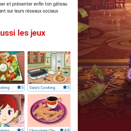
iner et présenter enfin ton gâteau
ant sur leurs réseaux sociaux
ussi les jeux
Sara's Cooking Class : Sweet Bunny Bread
5
Sara's Cooking Class : Pancakes 6134
5
Sara's cooking class: Lentil Soup
5
Chocolate Churros: Sara's Cooking Class
4.8