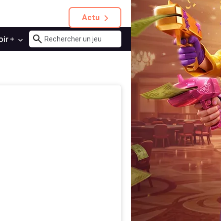
Actu
oir +