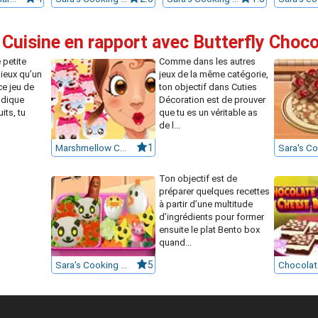
 Cuisine en rapport avec Butterfly Choc
 petite
Comme dans les autres
ieux qu’un
jeux de la même catégorie,
ce jeu de
ton objectif dans Cuties
ludique
Décoration est de prouver
its, tu
que tu es un véritable as
de l...
Marshmellow Cuties Decoration
1
Ton objectif est de
préparer quelques recettes
à partir d’une multitude
d’ingrédients pour former
ensuite le plat Bento box
quand...
Sara's Cooking Class : Bento
5