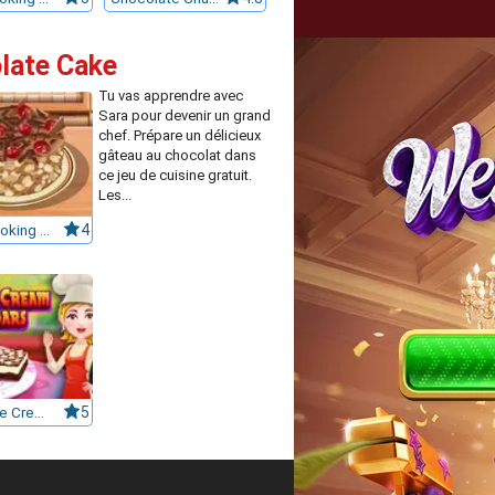
olate Cake
Tu vas apprendre avec
Sara pour devenir un grand
chef. Prépare un délicieux
gâteau au chocolat dans
ce jeu de cuisine gratuit.
Les...
Sara's Cooking Class: Chocolate Cake
4
Chocolate Cream Cheese Bars
5