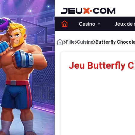
Casino
Jeux de 
Fille
Cuisine
Butterfly Chocol
Jeu Butterfly 