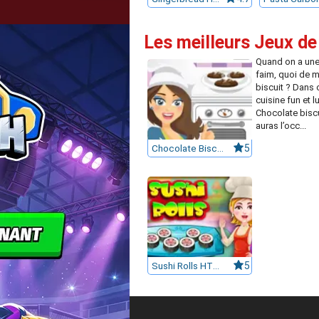
Les meilleurs Jeux de
Quand on a une
faim, quoi de m
biscuit ? Dans 
cuisine fun et 
Chocolate biscu
auras l’occ...
Chocolate Biscuits
5
Sushi Rolls HTML5
5