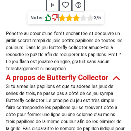
asino
Jeux de casino
Jeux vidéos
Nos jeux gr
Noter:
3/5
ues de casino
Pénètre au cœur d’une forêt enchantée et découvre un
rion Casino
jardin secret rempli de jolis petits papillons de toutes les
ky7 Even Casino
couleurs. Dans le jeu Butterfly collector amuse-toi à
résoudre le puzzle afin de récupérer les papillons. Prêt ?
xander Casino
Le jeu flash est jouable en ligne, gratuit sans aucun
 Set Spin Casino
téléchargement ni inscription.
A propos de Butterfly Collector
cer Casino
Si tu aimes les papillons et que tu adores les jeux de
séries de trois, ne passe pas à côté de ce jeu sympa
 Bonus Casino
Butterfly collector. Le principe du jeu est très simple :
faire correspondre les papillons qui se trouvent côte à
côte pour former une ligne ou une colonne d’au moins
ssement par méthode de paiement
trois papillons de la même couleur afin de les éliminer de
la grille. Fais disparaître le nombre de papillon indiqué pour