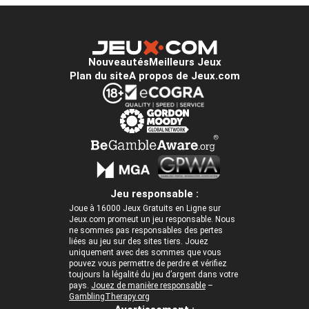
Nouveautés
Meilleurs Jeux
Plan du site
A propos de Jeux.com
Jeu responsable :
Joue à 16000 Jeux Gratuits en Ligne sur
Jeux.com promeut un jeu responsable. Nous
ne sommes pas responsables des pertes
liées au jeu sur des sites tiers. Jouez
uniquement avec des sommes que vous
pouvez vous permettre de perdre et vérifiez
toujours la légalité du jeu d’argent dans votre
pays.
Jouez de manière responsable
–
GamblingTherapy.org