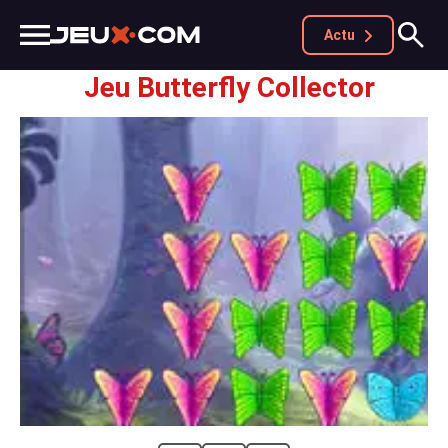
Actu
Réflexion
Butterfly Collector
Jeu Butterfly Collector
ux
sino
x de casino
Jeux vidéos
 jeux gratuits