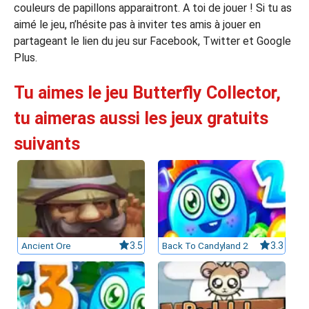
couleurs de papillons apparaitront. A toi de jouer ! Si tu as
aimé le jeu, n’hésite pas à inviter tes amis à jouer en
partageant le lien du jeu sur Facebook, Twitter et Google
Plus.
Tu aimes le jeu Butterfly Collector,
tu aimeras aussi les jeux gratuits
suivants
Ancient Ore
3.5
Back To Candyland 2
3.3