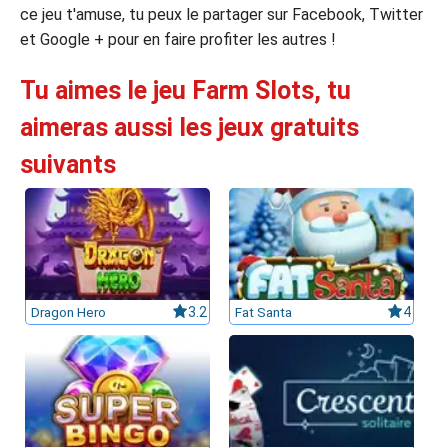
ce jeu t'amuse, tu peux le partager sur Facebook, Twitter
et Google + pour en faire profiter les autres !
Tu aimes le jeu Farm Slots, tu
aimeras aussi les jeux gratuits
suivants
Dragon Hero
3.2
Fat Santa
4