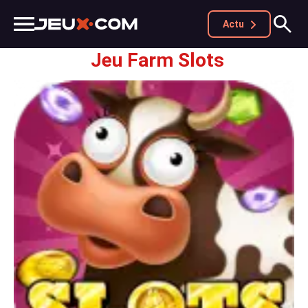
Actu
Casino
Farm Slots
Jeu Farm Slots
ux
sino
x de casino
Jeux vidéos
 jeux gratuits