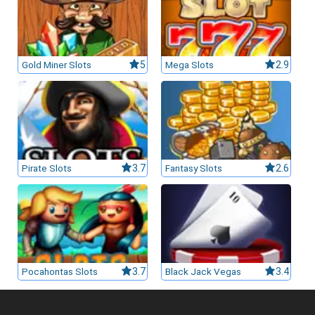
Gold Miner Slots
5
Mega Slots
2.9
Pirate Slots
3.7
Fantasy Slots
2.6
Pocahontas Slots
3.7
Black Jack Vegas
3.4