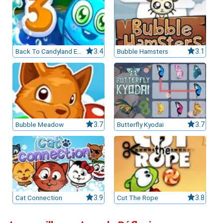
Back To Candyland Episode 3
3.4
Bubble Hamsters
3.1
Bubble Meadow
3.7
Butterfly Kyodai
3.7
Cat Connection
3.9
Cut The Rope
3.8