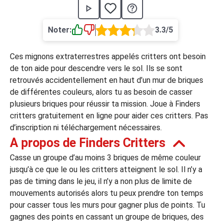
asino
Jeux de casino
Jeux vidéos
Nos jeux gr
Noter:
3.3/5
ues de casino
Ces mignons extraterrestres appelés critters ont besoin
rion Casino
de ton aide pour descendre vers le sol. Ils se sont
ky7 Even Casino
retrouvés accidentellement en haut d’un mur de briques
de différentes couleurs, alors tu as besoin de casser
xander Casino
plusieurs briques pour réussir ta mission. Joue à Finders
 Set Spin Casino
critters gratuitement en ligne pour aider ces critters. Pas
d’inscription ni téléchargement nécessaires.
cer Casino
A propos de Finders Critters
Casse un groupe d’au moins 3 briques de même couleur
 Bonus Casino
jusqu’à ce que le ou les critters atteignent le sol. Il n’y a
pas de timing dans le jeu, il n’y a non plus de limite de
mouvements autorisés alors tu peux prendre ton temps
ssement par méthode de paiement
pour casser tous les murs pour gagner plus de points. Tu
gagnes des points en cassant un groupe de briques, des