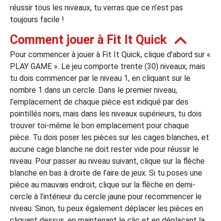
réussir tous les niveaux, tu verras que ce n’est pas
leurs casinos par licences et Certifications
toujours facile !
Comment jouer à Fit It Quick
ssement casinos au Canada
Pour commencer à jouer à Fit It Quick, clique d’abord sur «
PLAY GAME ». Le jeu comporte trente (30) niveaux, mais
tu dois commencer par le niveau 1, en cliquant sur le
nombre 1 dans un cercle. Dans le premier niveau,
l’emplacement de chaque pièce est indiqué par des
pointillés noirs, mais dans les niveaux supérieurs, tu dois
trouver toi-même le bon emplacement pour chaque
pièce. Tu dois poser les pièces sur les cages blanches, et
aucune cage blanche ne doit rester vide pour réussir le
niveau. Pour passer au niveau suivant, clique sur la flèche
blanche en bas à droite de l’aire de jeux. Si tu poses une
pièce au mauvais endroit, clique sur la flèche en demi-
cercle à l’intérieur du cercle jaune pour recommencer le
niveau. Sinon, tu peux également déplacer les pièces en
cliquant dessus, en maintenant le clic et en déplaçant la