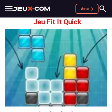
Actu
Réflexion
Fit It Quick
Jeu Fit It Quick
ux
sino
x de casino
Jeux vidéos
 jeux gratuits