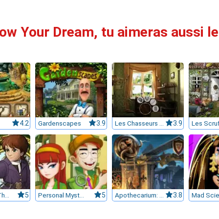
low Your Dream, tu aimeras aussi le
4.2
Gardenscapes
3.9
Les Chasseurs de Trésor : Rêves d'Or
3.9
Les Scru
Elementals: The Magic Key
5
Personal Mystery
5
Apothecarium: The Renaissance of evil
3.8