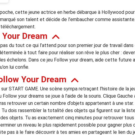
oche, cette jeune actrice en herbe débarque à Hollywood pour 
remarqué son talent et décide de l’embaucher comme assistante.
n téléchargement.
w Your Dream
 pas du tout ce qui l’attend pour son premier jour de travail dans
éterminée à tout faire pour réaliser son rêve le plus cher : deven
vir les échelons. Dans ce jeu Follow your dream, aide cette future 
on lui confie.
ollow Your Dream
 sur START GAME. Une scène sympa retraçant l’histoire de la jeune 
Follow your dreams se joue à l’aide de la souris. Clique Gauche a
vras retrouver un certain nombre d’objets appartenant à une star. 
. Tu dois rassembler la totalité des objets qui figurent sur la lis
e des objets. Tu as exactement cinq minutes pour retrouver tous 
terminer un niveau le plus rapidement possible pour gagner plus de
ésite pas à le faire découvrir à tes amies en partageant le lien du