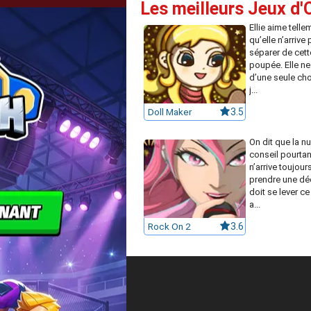
Les meilleurs Jeux d'
Ellie aime tell
qu’elle n’arrive 
séparer de cette
poupée. Elle ne
d’une seule cho
j...
Doll Maker
3.5
On dit que la nu
conseil pourtant
n’arrive toujour
prendre une déc
doit se lever c
a...
Rock On 2
3.6