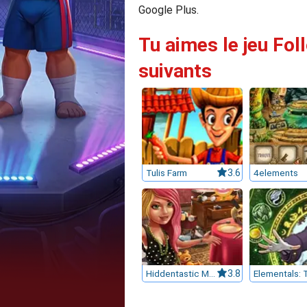
Google Plus.
Tu aimes le jeu Fol
suivants
Tulis Farm
3.6
4elements
Hiddentastic Mansion
3.8