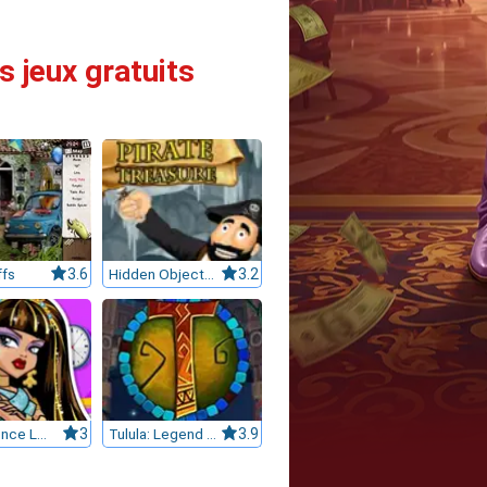
s jeux gratuits
ffs
3.6
Hidden Objects Pirate Treasure
3.2
Mad Science Labs: Cleo de Nile
3
Tulula: Legend of a Volcano
3.9