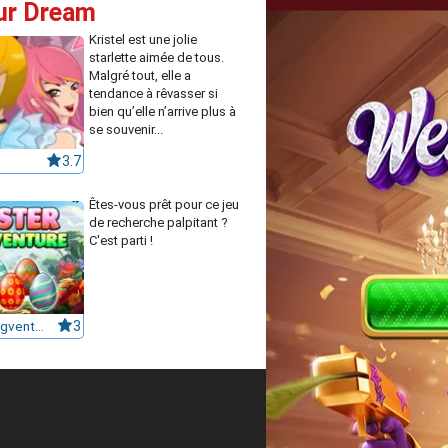
our Dream
Kristel est une jolie
starlette aimée de tous.
Malgré tout, elle a
tendance à rêvasser si
bien qu’elle n’arrive plus à
se souvenir...
3.7
Êtes-vous prêt pour ce jeu
de recherche palpitant ?
C'est parti !
Easter Eggventure
3