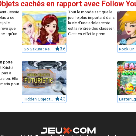
Objets cachés en rapport avec Follow Y
ement Jessie
Tout le monde sait que le
plus à se
jour le plus important dans
 jolie
la vie d’une adolescente
 rêve que
est la rentrée des classes !
se : qu’un
C’est en effet la prem...
So Sakura : Rentrée des classes
3.6
Rock On
it porte
 Kristel
s pas à
ision. Elle
e matin pour
Hidden Objects Futuristic
4.3