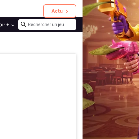
Actu
oir +