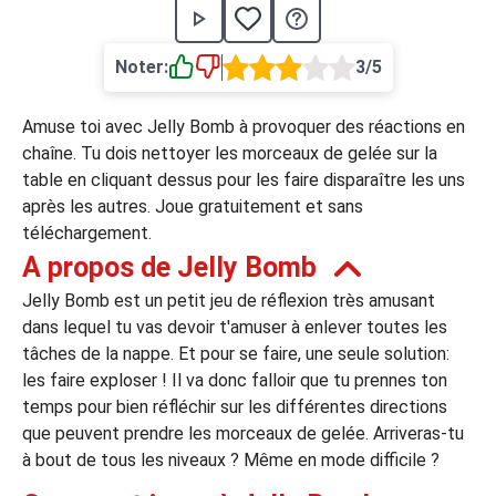
asino
Jeux de casino
Jeux vidéos
Nos jeux gr
Noter:
3/5
ues de casino
Amuse toi avec Jelly Bomb à provoquer des réactions en
rion Casino
chaîne. Tu dois nettoyer les morceaux de gelée sur la
ky7 Even Casino
table en cliquant dessus pour les faire disparaître les uns
après les autres. Joue gratuitement et sans
xander Casino
téléchargement.
 Set Spin Casino
A propos de Jelly Bomb
cer Casino
Jelly Bomb est un petit jeu de réflexion très amusant
dans lequel tu vas devoir t'amuser à enlever toutes les
tâches de la nappe. Et pour se faire, une seule solution:
 Bonus Casino
les faire exploser ! Il va donc falloir que tu prennes ton
temps pour bien réfléchir sur les différentes directions
que peuvent prendre les morceaux de gelée. Arriveras-tu
ssement par méthode de paiement
à bout de tous les niveaux ? Même en mode difficile ?