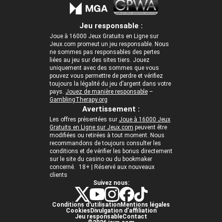
Jeu responsable :
Joue à 16000 Jeux Gratuits en Ligne sur
Jeux.com promeut un jeu responsable. Nous
ne sommes pas responsables des pertes
liées au jeu sur des sites tiers. Jouez
uniquement avec des sommes que vous
pouvez vous permettre de perdre et vérifiez
toujours la légalité du jeu d’argent dans votre
pays.
Jouez de manière responsable
–
GamblingTherapy.org
Avertissement :
Les offres présentées sur
Joue à 16000 Jeux
Gratuits en Ligne sur Jeux.com
peuvent être
modifiées ou retirées à tout moment. Nous
recommandons de toujours consulter les
conditions et de vérifier les bonus directement
sur le site du casino ou du bookmaker
concerné. 18+ | Réservé aux nouveaux
clients
Suivez nous:
Conditions d'utilisation
Mentions légales
Cookies
Divulgation d’affiliation
Jeu responsable
Contact