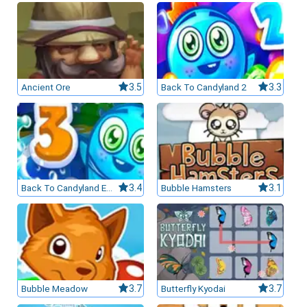
Ancient Ore
3.5
Back To Candyland 2
3.3
Back To Candyland Episode 3
3.4
Bubble Hamsters
3.1
Bubble Meadow
3.7
Butterfly Kyodai
3.7