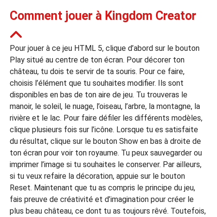
Comment jouer à Kingdom Creator
leurs casinos par licences et Certifications
Pour jouer à ce jeu HTML 5, clique d’abord sur le bouton
ssement casinos au Canada
Play situé au centre de ton écran. Pour décorer ton
château, tu dois te servir de ta souris. Pour ce faire,
choisis l’élément que tu souhaites modifier. Ils sont
disponibles en bas de ton aire de jeu. Tu trouveras le
manoir, le soleil, le nuage, l’oiseau, l’arbre, la montagne, la
rivière et le lac. Pour faire défiler les différents modèles,
clique plusieurs fois sur l’icône. Lorsque tu es satisfaite
du résultat, clique sur le bouton Show en bas à droite de
ton écran pour voir ton royaume. Tu peux sauvegarder ou
imprimer l’image si tu souhaites le conserver. Par ailleurs,
si tu veux refaire la décoration, appuie sur le bouton
Reset. Maintenant que tu as compris le principe du jeu,
fais preuve de créativité et d’imagination pour créer le
plus beau château, ce dont tu as toujours rêvé. Toutefois,