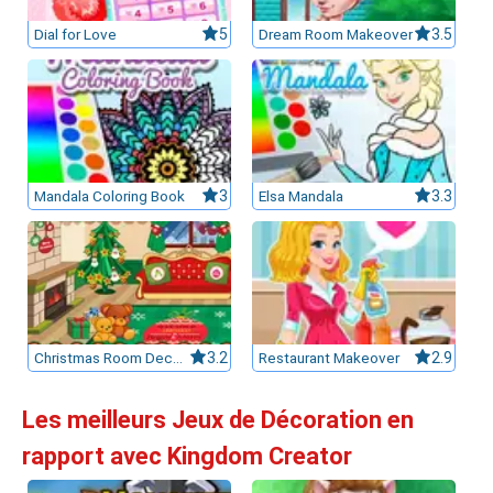
Dial for Love
5
Dream Room Makeover
3.5
Mandala Coloring Book
3
Elsa Mandala
3.3
Christmas Room Decoration
3.2
Restaurant Makeover
2.9
Les meilleurs Jeux de Décoration en
rapport avec Kingdom Creator