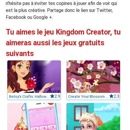
n’hésite pas à inviter tes copines à jouer afin de voir qui
est la plus créative. Partage donc le lien sur Twitter,
Facebook ou Google +.
Tu aimes le jeu Kingdom Creator, tu
aimeras aussi les jeux gratuits
suivants
Betsy's Crafts: Halloween Candle Jar
2.9
Create Your Blossom Tree
2.3