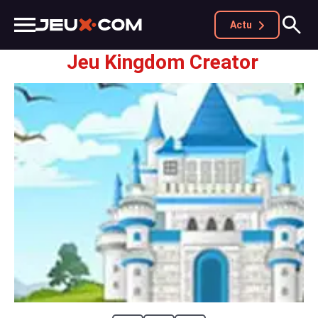
Actu
Fille
Décoration
Kingdom Creator
Jeu Kingdom Creator
ux
sino
x de casino
Jeux vidéos
 jeux gratuits