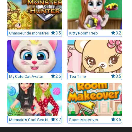
Chasseur de monstres
3.5
Kitty Room Prep
3.2
My Cute Cat Avatar
2.6
Tea Time
3.5
Mermaid's Cool Sea Necklace
3.7
Room Makeover
3.5