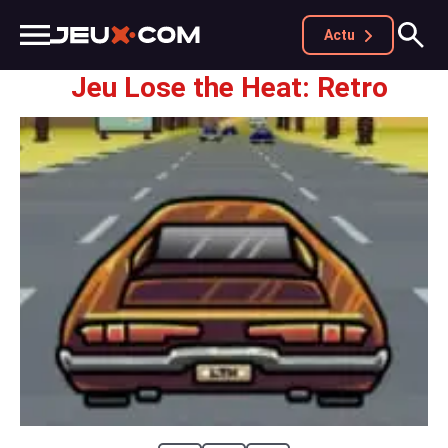
Actu
Lose the Heat: Retro
Jeu Lose the Heat: Retro
ux
sino
x de casino
Jeux vidéos
 jeux gratuits