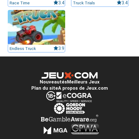
Race Time
3.4
Truck Trials
3.4
Endless Truck
3.9
Nouveautés
Meilleurs Jeux
Plan du site
A propos de Jeux.com