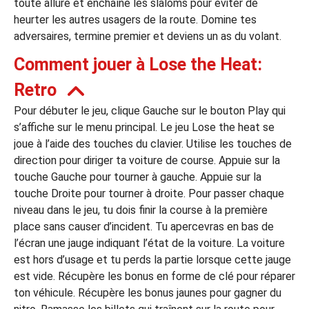
toute allure et enchaîne les slaloms pour éviter de
heurter les autres usagers de la route. Domine tes
leurs casinos par licences et Certifications
adversaires, termine premier et deviens un as du volant.
Comment jouer à Lose the Heat:
ssement casinos au Canada
Retro
Pour débuter le jeu, clique Gauche sur le bouton Play qui
s’affiche sur le menu principal. Le jeu Lose the heat se
joue à l’aide des touches du clavier. Utilise les touches de
direction pour diriger ta voiture de course. Appuie sur la
touche Gauche pour tourner à gauche. Appuie sur la
touche Droite pour tourner à droite. Pour passer chaque
niveau dans le jeu, tu dois finir la course à la première
place sans causer d’incident. Tu apercevras en bas de
l’écran une jauge indiquant l’état de la voiture. La voiture
est hors d’usage et tu perds la partie lorsque cette jauge
est vide. Récupère les bonus en forme de clé pour réparer
ton véhicule. Récupère les bonus jaunes pour gagner du