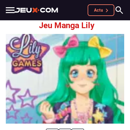
Actu
Fille
Habillage
Habillage de Fille
Manga Lily
Jeu Manga Lily
ux
sino
x de casino
Jeux vidéos
 jeux gratuits