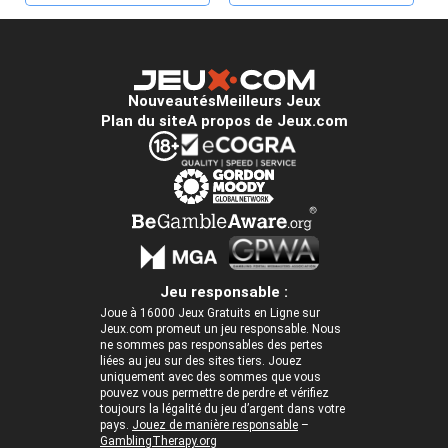
Nouveautés
Meilleurs Jeux
Plan du site
A propos de Jeux.com
Jeu responsable :
Joue à 16000 Jeux Gratuits en Ligne sur
Jeux.com promeut un jeu responsable. Nous
ne sommes pas responsables des pertes
liées au jeu sur des sites tiers. Jouez
uniquement avec des sommes que vous
pouvez vous permettre de perdre et vérifiez
toujours la légalité du jeu d’argent dans votre
pays.
Jouez de manière responsable
–
GamblingTherapy.org