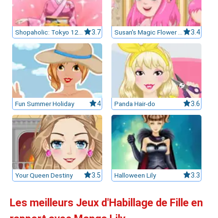
Shopaholic: Tokyo 12578
3.7
Susan's Magic Flower Machine
3.4
Fun Summer Holiday
4
Panda Hair-do
3.6
Your Queen Destiny
3.5
Halloween Lily
3.3
Les meilleurs Jeux d'Habillage de Fille en