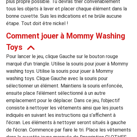
plus propre possible. Tu devras trier convenablement
tous les objets à laver et placer chaque élément dans la
leurs casinos par licences et Certifications
bonne cuvette. Suis les indications et ne brûle aucune
étape. Tout doit être nickel !
ssement casinos au Canada
Comment jouer à Mommy Washing
Toys
Pour lancer le jeu, clique Gauche sur le bouton rouge
marqué d’un triangle. Utilise la souris pour jouer à Mommy
washing toys. Utilise la souris pour jouer à Mommy
washing toys. Clique Gauche avec la souris pour
sélectionner un élément. Maintiens la souris enfoncée,
ensuite place l’élément sélectionné à un autre
emplacement pour le déplacer. Dans ce jeu, l’objectif
consiste à nettoyer les vêtements ainsi que les jouets
indiqués en suivant les instructions qui s’affichent à
l’écran. Les éléments à nettoyer seront situés à gauche
de l’écran. Commence par faire le tri. Place les vêtements