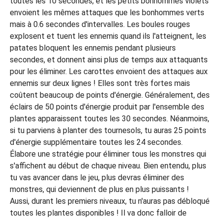
toutes les 10 secondes, et les petits bonhommes violets
envoient les mêmes attaques que les bonhommes verts
mais à 0.6 secondes d'intervalles. Les boules rouges
explosent et tuent les ennemis quand ils l'atteignent, les
patates bloquent les ennemis pendant plusieurs
secondes, et donnent ainsi plus de temps aux attaquants
pour les éliminer. Les carottes envoient des attaques aux
ennemis sur deux lignes ! Elles sont très fortes mais
coûtent beaucoup de points d'énergie. Généralement, des
éclairs de 50 points d'énergie produit par l'ensemble des
plantes apparaissent toutes les 30 secondes. Néanmoins,
si tu parviens à planter des tournesols, tu auras 25 points
d'énergie supplémentaire toutes les 24 secondes.
Élabore une stratégie pour éliminer tous les monstres qui
s'affichent au début de chaque niveau. Bien entendu, plus
tu vas avancer dans le jeu, plus devras éliminer des
monstres, qui deviennent de plus en plus puissants !
Aussi, durant les premiers niveaux, tu n'auras pas débloqué
toutes les plantes disponibles ! Il va donc falloir de