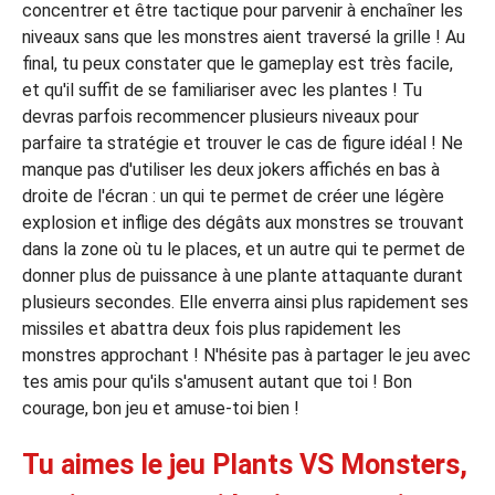
concentrer et être tactique pour parvenir à enchaîner les
niveaux sans que les monstres aient traversé la grille ! Au
final, tu peux constater que le gameplay est très facile,
et qu'il suffit de se familiariser avec les plantes ! Tu
devras parfois recommencer plusieurs niveaux pour
parfaire ta stratégie et trouver le cas de figure idéal ! Ne
manque pas d'utiliser les deux jokers affichés en bas à
droite de l'écran : un qui te permet de créer une légère
explosion et inflige des dégâts aux monstres se trouvant
dans la zone où tu le places, et un autre qui te permet de
donner plus de puissance à une plante attaquante durant
plusieurs secondes. Elle enverra ainsi plus rapidement ses
missiles et abattra deux fois plus rapidement les
monstres approchant ! N'hésite pas à partager le jeu avec
tes amis pour qu'ils s'amusent autant que toi ! Bon
courage, bon jeu et amuse-toi bien !
Tu aimes le jeu Plants VS Monsters,