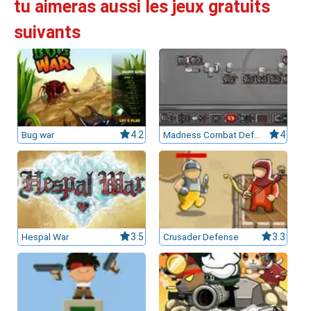
tu aimeras aussi les jeux gratuits
suivants
Bug war
4.2
Madness Combat Defense
4
Hespal War
3.5
Crusader Defense
3.3