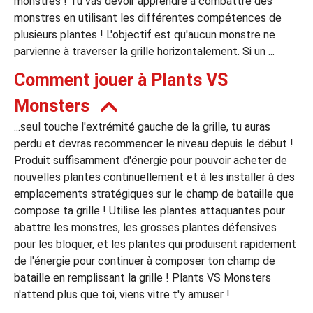
monstres ! Tu vas devoir apprendre à combattre des
monstres en utilisant les différentes compétences de
leurs casinos par licences et Certifications
plusieurs plantes ! L'objectif est qu'aucun monstre ne
parvienne à traverser la grille horizontalement. Si un ...
ssement casinos au Canada
Comment jouer à Plants VS
Monsters
...seul touche l'extrémité gauche de la grille, tu auras
perdu et devras recommencer le niveau depuis le début !
Produit suffisamment d'énergie pour pouvoir acheter de
nouvelles plantes continuellement et à les installer à des
emplacements stratégiques sur le champ de bataille que
compose ta grille ! Utilise les plantes attaquantes pour
abattre les monstres, les grosses plantes défensives
pour les bloquer, et les plantes qui produisent rapidement
de l'énergie pour continuer à composer ton champ de
bataille en remplissant la grille ! Plants VS Monsters
n'attend plus que toi, viens vitre t'y amuser !