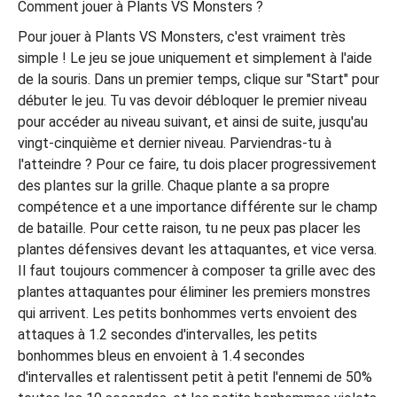
Comment jouer à Plants VS Monsters ?
Pour jouer à Plants VS Monsters, c'est vraiment très
simple ! Le jeu se joue uniquement et simplement à l'aide
de la souris. Dans un premier temps, clique sur "Start" pour
débuter le jeu. Tu vas devoir débloquer le premier niveau
pour accéder au niveau suivant, et ainsi de suite, jusqu'au
vingt-cinquième et dernier niveau. Parviendras-tu à
l'atteindre ? Pour ce faire, tu dois placer progressivement
des plantes sur la grille. Chaque plante a sa propre
compétence et a une importance différente sur le champ
de bataille. Pour cette raison, tu ne peux pas placer les
plantes défensives devant les attaquantes, et vice versa.
Il faut toujours commencer à composer ta grille avec des
plantes attaquantes pour éliminer les premiers monstres
qui arrivent. Les petits bonhommes verts envoient des
attaques à 1.2 secondes d'intervalles, les petits
bonhommes bleus en envoient à 1.4 secondes
d'intervalles et ralentissent petit à petit l'ennemi de 50%