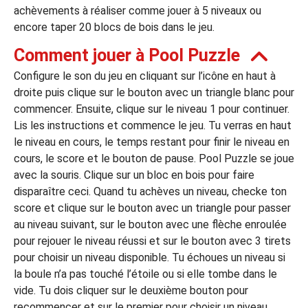
achèvements à réaliser comme jouer à 5 niveaux ou
leurs casinos par licences et Certifications
encore taper 20 blocs de bois dans le jeu.
Comment jouer à Pool Puzzle
ssement casinos au Canada
Configure le son du jeu en cliquant sur l’icône en haut à
droite puis clique sur le bouton avec un triangle blanc pour
commencer. Ensuite, clique sur le niveau 1 pour continuer.
Lis les instructions et commence le jeu. Tu verras en haut
le niveau en cours, le temps restant pour finir le niveau en
cours, le score et le bouton de pause. Pool Puzzle se joue
avec la souris. Clique sur un bloc en bois pour faire
disparaître ceci. Quand tu achèves un niveau, checke ton
score et clique sur le bouton avec un triangle pour passer
au niveau suivant, sur le bouton avec une flèche enroulée
pour rejouer le niveau réussi et sur le bouton avec 3 tirets
pour choisir un niveau disponible. Tu échoues un niveau si
la boule n’a pas touché l’étoile ou si elle tombe dans le
vide. Tu dois cliquer sur le deuxième bouton pour
recommencer et sur le premier pour choisir un niveau.