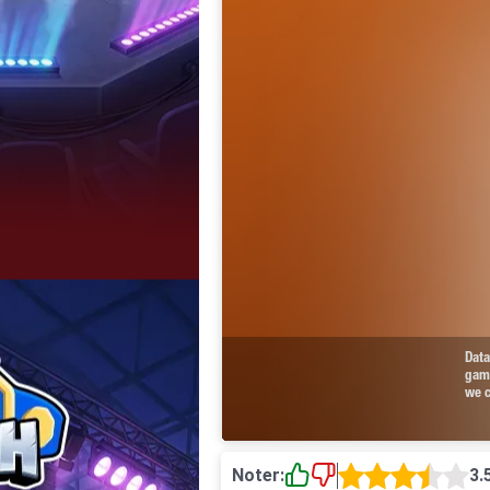
Noter:
3.