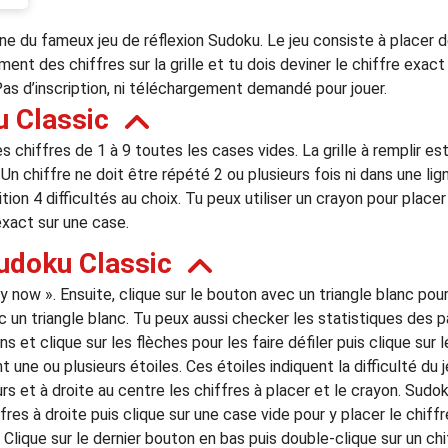
ne du fameux jeu de réflexion Sudoku. Le jeu consiste à placer de
ment des chiffres sur la grille et tu dois deviner le chiffre exac
Pas d’inscription, ni téléchargement demandé pour jouer.
 Classic
s chiffres de 1 à 9 toutes les cases vides. La grille à remplir es
Un chiffre ne doit être répété 2 ou plusieurs fois ni dans une lig
sition 4 difficultés au choix. Tu peux utiliser un crayon pour plac
exact sur une case.
udoku Classic
ay now ». Ensuite, clique sur le bouton avec un triangle blanc po
ec un triangle blanc. Tu peux aussi checker les statistiques des p
ons et clique sur les flèches pour les faire défiler puis clique su
 une ou plusieurs étoiles. Ces étoiles indiquent la difficulté du 
s et à droite au centre les chiffres à placer et le crayon. Sudok
res à droite puis clique sur une case vide pour y placer le chiffre
 Clique sur le dernier bouton en bas puis double-clique sur un chi