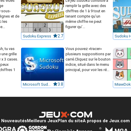
ses vides
Le jeu Sudoku consiste à
ge
remplir la grille avec des
 sous-
chiffres de 1 à 9 tout en
lignes et de
tenant compte qu’un
c les
même chiffre ne peut
e...
figurer qu’...
Sudoku Express
2.7
Sudoku H
h, tu vas
Vous pouvez «tracer»
 une grille
plusieurs suppositions par
x 3 cases.
carré.Cliquez sur le bouton
e peux
indice, situé dans le menu
chiffres 1
principal, pour voir les ré...
Microsoft Sudoku
3.8
MiawDok
Nouveautés
Meilleurs Jeux
Plan du site
A propos de Jeux.com