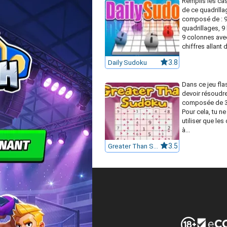
Remplis les ca
de ce quadrilla
composé de : 9
quadrillages, 9 
9 colonnes ave
chiffres allant d
Daily Sudoku
3.8
Dans ce jeu flas
devoir résoudre
composée de 3 
Pour cela, tu n
utiliser que les 
à...
Greater Than Sudoku
3.5