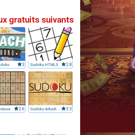
ux gratuits suivants
udoku
3
Sudoku HTML5
2.8
eluxe
2.6
Sudoku Arkadium
3.3