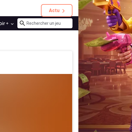
Actu
oir +