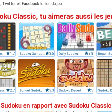
 Twitter et Facebook le lien du jeu.
oku Classic, tu aimeras aussi les je
Sudoku Challenge
1.7
Sudoku Gamepoint
3.5
Daily Sudoku
3.8
Beach S
ess
2.7
Sunset Sudoku
3.3
Sudoku Desert
5
Sudoku D
 Sudoku en rapport avec Sudoku Classic