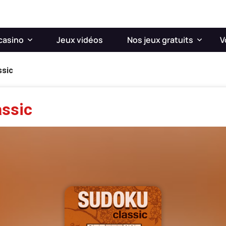
casino
Jeux vidéos
Nos jeux gratuits
V
ssic
assic