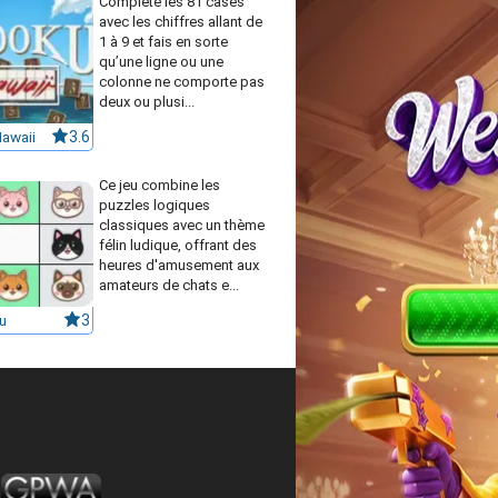
Complète les 81 cases
avec les chiffres allant de
1 à 9 et fais en sorte
qu’une ligne ou une
colonne ne comporte pas
deux ou plusi...
awaii
3.6
Ce jeu combine les
puzzles logiques
classiques avec un thème
félin ludique, offrant des
heures d'amusement aux
amateurs de chats e...
u
3