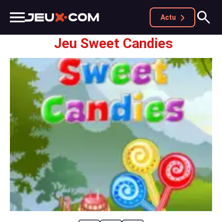
Actu
Réflexion
Sweet Candies
Jeu Sweet Candies
ux
sino
x de casino
Jeux vidéos
 jeux gratuits