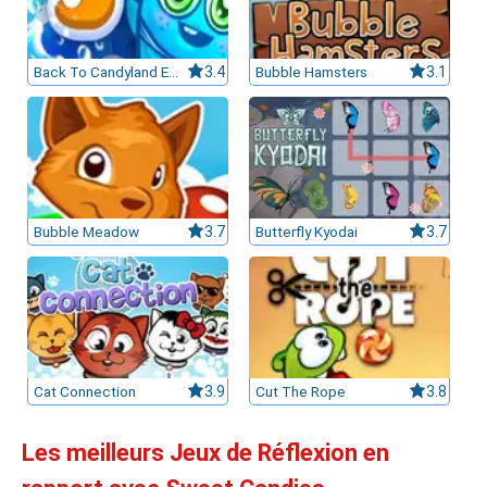
Back To Candyland Episode 3
3.4
Bubble Hamsters
3.1
Bubble Meadow
3.7
Butterfly Kyodai
3.7
Cat Connection
3.9
Cut The Rope
3.8
Les meilleurs Jeux de Réflexion en