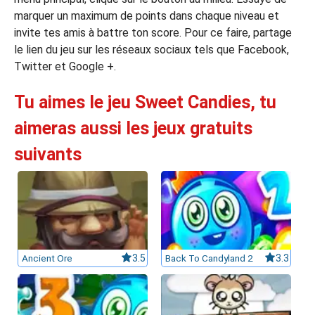
marquer un maximum de points dans chaque niveau et
invite tes amis à battre ton score. Pour ce faire, partage
le lien du jeu sur les réseaux sociaux tels que Facebook,
Twitter et Google +.
Tu aimes le jeu Sweet Candies, tu
aimeras aussi les jeux gratuits
suivants
Ancient Ore
3.5
Back To Candyland 2
3.3