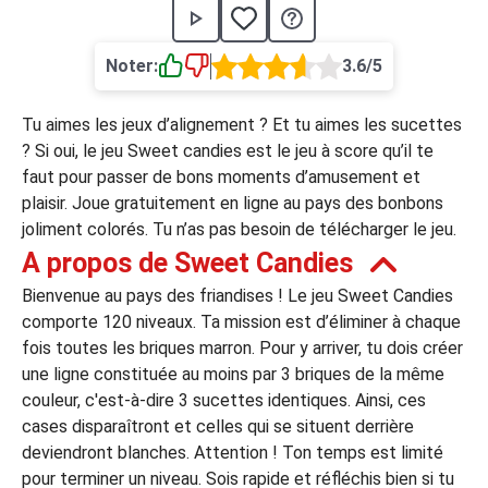
asino
Jeux de casino
Jeux vidéos
Nos jeux gr
Noter:
3.6/5
ues de casino
Tu aimes les jeux d’alignement ? Et tu aimes les sucettes
rion Casino
? Si oui, le jeu Sweet candies est le jeu à score qu’il te
ky7 Even Casino
faut pour passer de bons moments d’amusement et
plaisir. Joue gratuitement en ligne au pays des bonbons
xander Casino
joliment colorés. Tu n’as pas besoin de télécharger le jeu.
 Set Spin Casino
A propos de Sweet Candies
cer Casino
Bienvenue au pays des friandises ! Le jeu Sweet Candies
comporte 120 niveaux. Ta mission est d’éliminer à chaque
fois toutes les briques marron. Pour y arriver, tu dois créer
 Bonus Casino
une ligne constituée au moins par 3 briques de la même
couleur, c'est-à-dire 3 sucettes identiques. Ainsi, ces
cases disparaîtront et celles qui se situent derrière
ssement par méthode de paiement
deviendront blanches. Attention ! Ton temps est limité
pour terminer un niveau. Sois rapide et réfléchis bien si tu