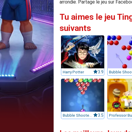
arrondie. Partage le jeu sur Facebo
Tu aimes le jeu Tin
suivants
Harry Potter
3.9
Bubble Shoo
Bubble Shooter HD
3.5