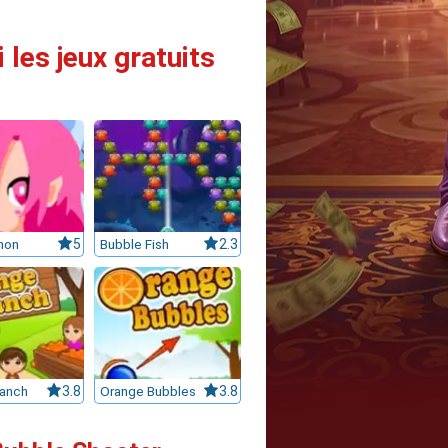
 les jeux gratuits
non
5
Bubble Fish
2.3
anch
3.8
Orange Bubbles
3.8