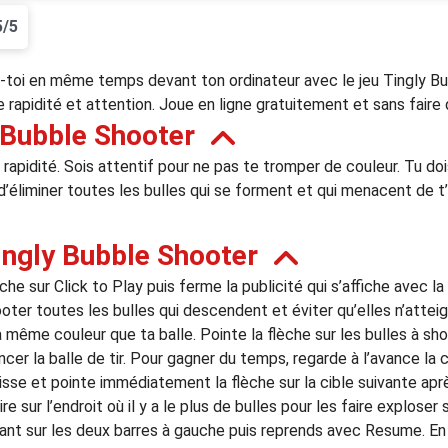
5/5
-toi en même temps devant ton ordinateur avec le jeu Tingly Bu
 rapidité et attention. Joue en ligne gratuitement et sans faire 
 Bubble Shooter
 rapidité. Sois attentif pour ne pas te tromper de couleur. Tu doi
n d’éliminer toutes les bulles qui se forment et qui menacent de t
ngly Bubble Shooter
e sur Click to Play puis ferme la publicité qui s’affiche avec la 
ooter toutes les bulles qui descendent et éviter qu’elles n’attei
 la même couleur que ta balle. Pointe la flèche sur les bulles à sh
cer la balle de tir. Pour gagner du temps, regarde à l’avance la c
glisse et pointe immédiatement la flèche sur la cible suivante apr
e sur l’endroit où il y a le plus de bulles pour les faire exploser 
uant sur les deux barres à gauche puis reprends avec Resume. En 