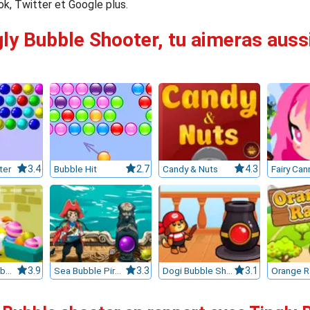
ok, Twitter et Google plus.
gly Bubble Shooter, tu aimeras aussi
ter
3.4
Bubble Hit
2.7
Candy & Nuts
4.3
Fairy Can
Professor Bubble
3.9
Sea Bubble Pirates
3.3
Dogi Bubble Shooter
3.1
Orange R