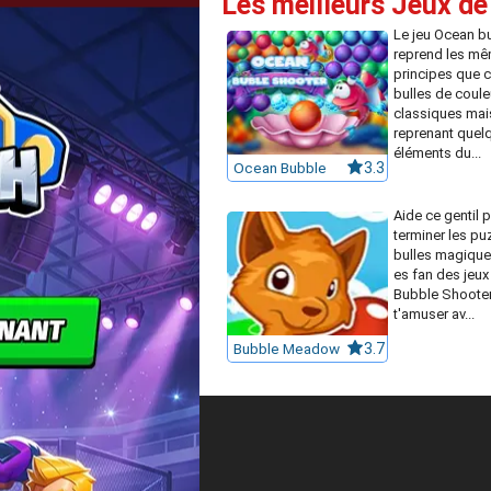
Les meilleurs Jeux de
Le jeu Ocean b
reprend les m
principes que c
bulles de coule
classiques mai
reprenant quel
éléments du...
Ocean Bubble
3.3
Aide ce gentil p
terminer les pu
bulles magique
es fan des jeux 
Bubble Shooter
t'amuser av...
Bubble Meadow
3.7