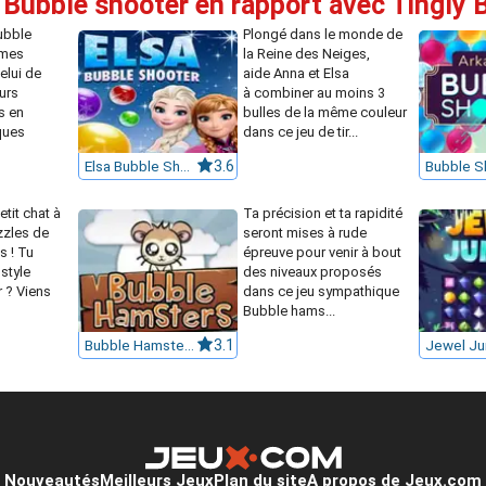
 Bubble shooter en rapport avec Tingly 
ubble
Plongé dans le monde de
êmes
la Reine des Neiges,
elui de
aide Anna et Elsa
urs
à combiner au moins 3
s en
bulles de la même couleur
ques
dans ce jeu de tir...
Elsa Bubble Shooter
3.6
etit chat à
Ta précision et ta rapidité
zzles de
seront mises à rude
s ! Tu
épreuve pour venir à bout
style
des niveaux proposés
 ? Viens
dans ce jeu sympathique
Bubble hams...
Bubble Hamsters
3.1
Jewel Ju
Nouveautés
Meilleurs Jeux
Plan du site
A propos de Jeux.com