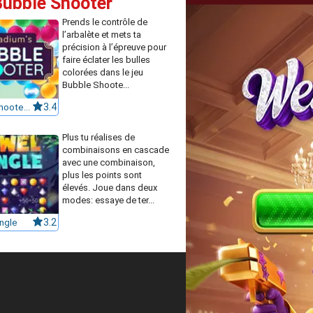
Bubble Shooter
Prends le contrôle de
l’arbalète et mets ta
précision à l’épreuve pour
faire éclater les bulles
colorées dans le jeu
Bubble Shoote...
Bubble Shooter 3
3.4
Plus tu réalises de
combinaisons en cascade
avec une combinaison,
plus les points sont
élevés. Joue dans deux
modes: essaye de ter...
ngle
3.2