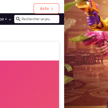
Actu
oir +