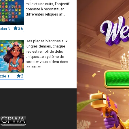
mille et une nuits, l’objectif
consiste à reconstituer
différentes reliques af...
1001 Arabian Nights
3.6
Des plages blanches aux
jungles denses, chaque
lieu est rempli de défis
uniques.Le système de
booster vous aidera dans
les situati...
Block Puzzle Tropical Story
2