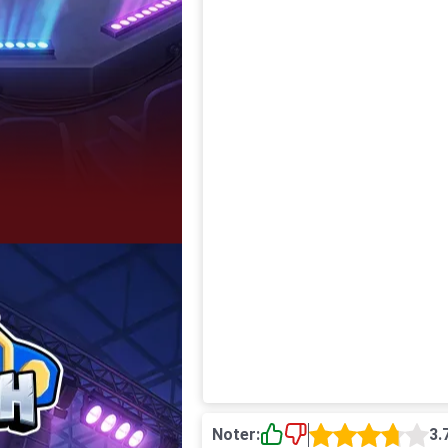
Noter:
3.