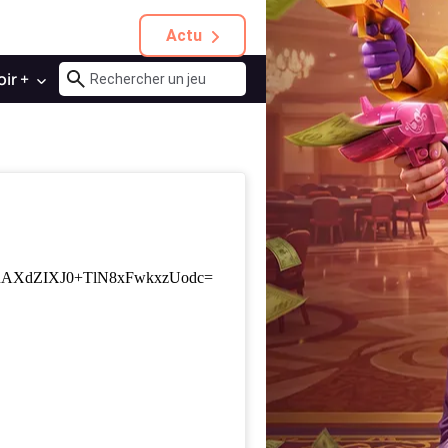
Actu
oir +