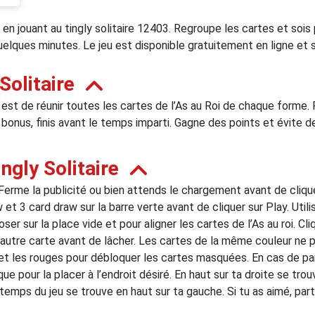
en jouant au tingly solitaire 12403. Regroupe les cartes et sois
uelques minutes. Le jeu est disponible gratuitement en ligne et
Solitaire
f est de réunir toutes les cartes de l’As au Roi de chaque form
 bonus, finis avant le temps imparti. Gagne des points et évite de 
ngly Solitaire
. Ferme la publicité ou bien attends le chargement avant de cliquer
et 3 card draw sur la barre verte avant de cliquer sur Play. Utilis
er sur la place vide et pour aligner les cartes de l’As au roi. Cli
 l’autre carte avant de lâcher. Les cartes de la même couleur ne 
 et les rouges pour débloquer les cartes masquées. En cas de pan
ique pour la placer à l’endroit désiré. En haut sur ta droite se tr
temps du jeu se trouve en haut sur ta gauche. Si tu as aimé, par