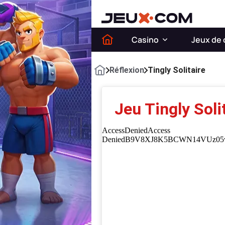
Casino
Jeux de 
Réflexion
Tingly Solitaire
Jeu Tingly Soli