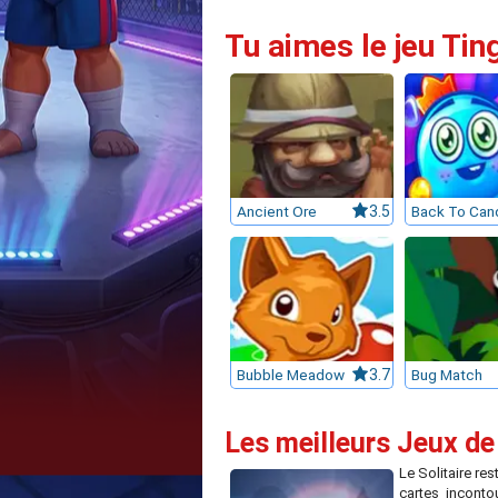
Tu aimes le jeu Ting
Ancient Ore
3.5
Bubble Meadow
3.7
Bug Match
Les meilleurs Jeux de 
Le Solitaire res
cartes inconto