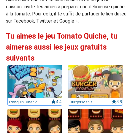
cuisson, invite tes amies à préparer une délicieuse quiche
à la tomate. Pour cela, il te suffit de partager le lien du jeu
sur Facebook, Twitter et Google +.
Tu aimes le jeu Tomato Quiche, tu
aimeras aussi les jeux gratuits
suivants
Penguin Diner 2
4.4
Burger Mania
3.8