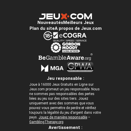
Nouveautés
Meilleurs Jeux
Plan du site
A propos de Jeux.com
Jeu responsable :
Joue à 16000 Jeux Gratuits en Ligne sur
Jeux.com promeut un jeu responsable. Nous
ne sommes pas responsables des pertes
liées au jeu sur des sites tiers. Jouez
uniquement avec des sommes que vous
pouvez vous permettre de perdre et vérifiez
toujours la légalité du jeu d’argent dans votre
pays.
Jouez de manière responsable
–
GamblingTherapy.org
Avertissement :