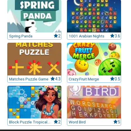
Spring Panda
2
1001 Arabian Nights
3.6
Matches Puzzle Game
4.3
Crazy Fruit Merge
0.5
Block Puzzle Tropical Story
2
Word Bird
5