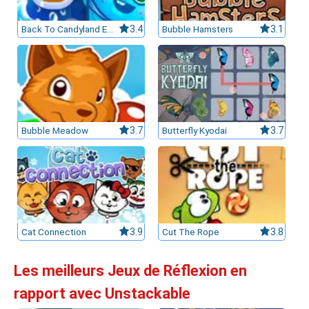
Back To Candyland Episode 3
3.4
Bubble Hamsters
3.1
Bubble Meadow
3.7
Butterfly Kyodai
3.7
Cat Connection
3.9
Cut The Rope
3.8
Les meilleurs Jeux de Réflexion en
rapport avec Unstackable