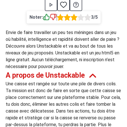
asino
Jeux de casino
Jeux vidéos
Nos jeux gr
Noter:
3/5
ues de casino
Envie de faire travailler un peu tes méninges dans un jeu
rion Casino
où habilité, intelligence et rapidité doivent aller de paire ?
ky7 Even Casino
Découvre alors Unstackable et va au bout de tous les
niveaux de jeu proposés. Unstackable est un jeu html5 en
xander Casino
ligne gratuit. Aucun téléchargement, ni inscription n’est
 Set Spin Casino
nécessaire pour pouvoir jouer.
A propos de Unstackable
cer Casino
Une caisse est rangée sur toute une pile de divers colis.
Ta mission est donc de faire en sorte que cette caisse se
 Bonus Casino
place correctement sur une plateforme stable. Pour cela,
tu dois donc, éliminer les autres colis et faire tomber la
caisse avec délicatesse. Dans tes actions, tu dois être
ssement par méthode de paiement
rapide et stratège car si la caisse se renverse ou passe
par-dessus la plateforme, tu perdras la partie. Plus le