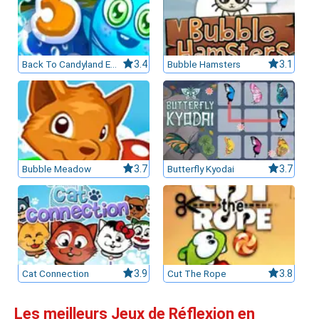
Back To Candyland Episode 3
3.4
Bubble Hamsters
3.1
Bubble Meadow
3.7
Butterfly Kyodai
3.7
Cat Connection
3.9
Cut The Rope
3.8
Les meilleurs Jeux de Réflexion en