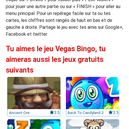
pour jouer une autre partie ou sur « FINISH » pour aller au
menu principal. Pour un repérage facile sur ta ou tes
cartes, les chiffres sont rangés de haut en bas et de
gauche à droite. Partage le jeu avec tes amis sur Google+,
Facebook et twitter.
Tu aimes le jeu Vegas Bingo, tu
aimeras aussi les jeux gratuits
suivants
Ancient Ore
3.5
Back To Candyland 2
3.3