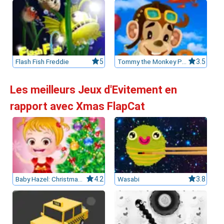
Flash Fish Freddie
5
Tommy the Monkey Pilot
3.5
Les meilleurs Jeux d'Evitement en
rapport avec Xmas FlapCat
Baby Hazel: Christmas Time
4.2
Wasabi
3.8