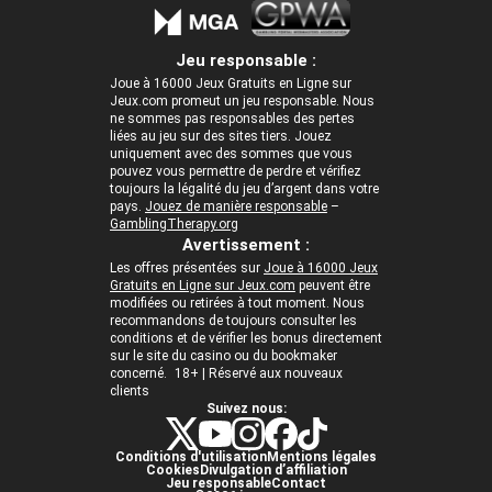
Jeu responsable :
Joue à 16000 Jeux Gratuits en Ligne sur
Jeux.com promeut un jeu responsable. Nous
ne sommes pas responsables des pertes
liées au jeu sur des sites tiers. Jouez
uniquement avec des sommes que vous
pouvez vous permettre de perdre et vérifiez
toujours la légalité du jeu d’argent dans votre
pays.
Jouez de manière responsable
–
GamblingTherapy.org
Avertissement :
Les offres présentées sur
Joue à 16000 Jeux
Gratuits en Ligne sur Jeux.com
peuvent être
modifiées ou retirées à tout moment. Nous
recommandons de toujours consulter les
conditions et de vérifier les bonus directement
sur le site du casino ou du bookmaker
concerné. 18+ | Réservé aux nouveaux
clients
Suivez nous:
Conditions d'utilisation
Mentions légales
Cookies
Divulgation d’affiliation
Jeu responsable
Contact