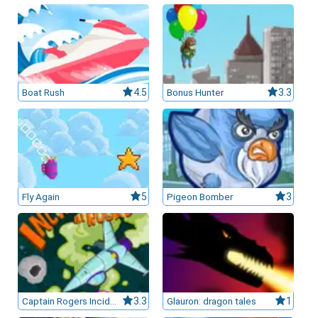
Boat Rush
4.5
Bonus Hunter
3.3
Fly Again
5
Pigeon Bomber
3
Captain Rogers Incident at Rooku
3.3
Glauron: dragon tales
1