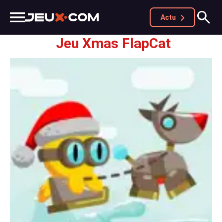
Actu
Agilité
Réflexe
Evitement
Xmas FlapCat
Jeu Xmas FlapCat
ux
sino
x de casino
Jeux vidéos
 jeux gratuits