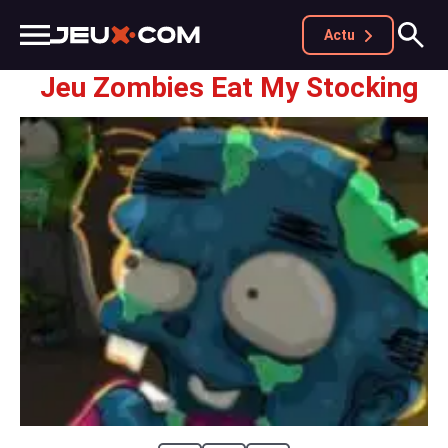
Actu
Action
Zombies
Zombies Eat My Stocking
Jeu Zombies Eat My Stocking
ux
sino
x de casino
Jeux vidéos
 jeux gratuits