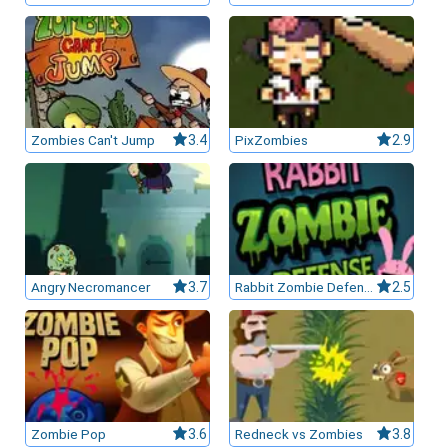
Zombies Can't Jump
3.4
PixZombies
2.9
Angry Necromancer
3.7
Rabbit Zombie Defense
2.5
Zombie Pop
3.6
Redneck vs Zombies
3.8