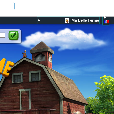
Ajoute ce jeu à tes favoris
Comment jouer ?