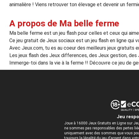
animalière ! Viens retrouver ton élevage et devenir un fermier
A propos de Ma belle ferme
Ma belle ferme est un jeu flash pour celles et ceux qui aimen
Ce jeu gratuit de Jeux sociaux est un jeu flash en ligne qui 
Avec Jeux.com, tu es au coeur des meilleurs jeux gratuits en
Les jeux flash des Jeux differences, des Jeux gestion, des J
Immerge-toi dans la vie à la ferme !! Découvre ce jeu de g
Jeu respo
Joue à 16000 Jeux Gratuits en Ligne sur Je
ne sommes pas responsables des pertes liées
uniquement avec des sommes que vous pouvez
toujours la légalité du jeu d’argent dans vot