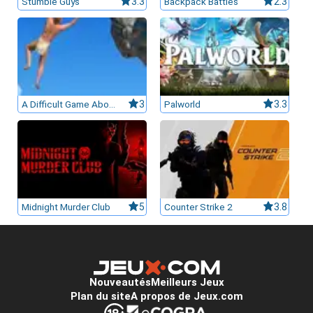
Stumble Guys
3.3
Backpack Battles
2.3
A Difficult Game About Climbing
3
Palworld
3.3
Midnight Murder Club
5
Counter Strike 2
3.8
Nouveautés
Meilleurs Jeux
Plan du site
A propos de Jeux.com