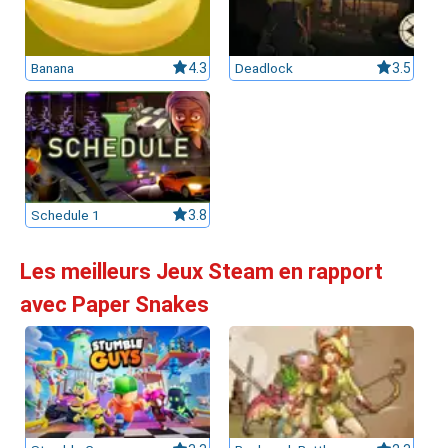
leurs casinos par licences et Certifications
Banana
4.3
Deadlock
3.5
ssement casinos au Canada
Schedule 1
3.8
Les meilleurs Jeux Steam en rapport
avec Paper Snakes