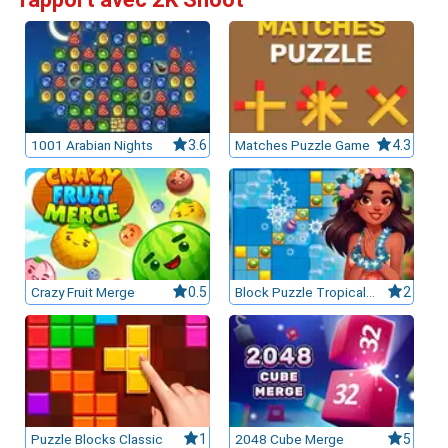
1001 Arabian Nights
3.6
Matches Puzzle Game
4.3
Crazy Fruit Merge
0.5
Block Puzzle Tropical Story
2
Puzzle Blocks Classic
1
2048 Cube Merge
5