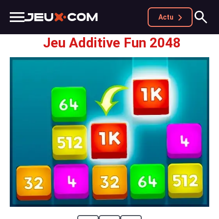
Actu
Réflexion
Additive Fun 2048
Jeu Additive Fun 2048
ux
sino
x de casino
Jeux vidéos
 jeux gratuits