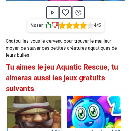
asino
Jeux de casino
Jeux vidéos
Nos jeux gr
ues de casino
Noter:
4/5
rion Casino
Chatouillez-vous le cerveau pour trouver le meilleur
ky7 Even Casino
moyen de sauver ces petites créatures aquatiques de
leurs bulles !
xander Casino
Tu aimes le jeu Aquatic Rescue, tu
 Set Spin Casino
aimeras aussi les jeux gratuits
cer Casino
suivants
 Bonus Casino
ssement par méthode de paiement