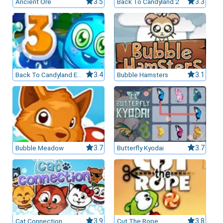
Ancient Ore
3.5
Back To Candyland 2
3.3
leurs casinos par licences et Certifications
ssement casinos au Canada
Back To Candyland Episode 3
3.4
Bubble Hamsters
3.1
Bubble Meadow
3.7
Butterfly Kyodai
3.7
Cat Connection
3.9
Cut The Rope
3.8