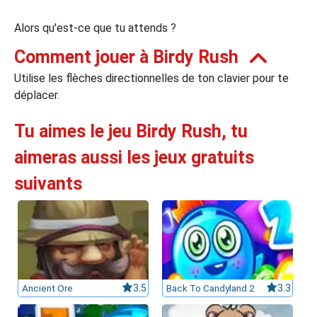
leurs casinos par licences et Certifications
Alors qu'est-ce que tu attends ?
Comment jouer à Birdy Rush
ssement casinos au Canada
Utilise les flèches directionnelles de ton clavier pour te
déplacer.
Tu aimes le jeu Birdy Rush, tu
aimeras aussi les jeux gratuits
suivants
Ancient Ore
3.5
Back To Candyland 2
3.3