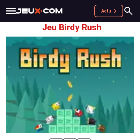
Actu
Réflexion
Birdy Rush
Jeu Birdy Rush
ux
sino
x de casino
Jeux vidéos
 jeux gratuits