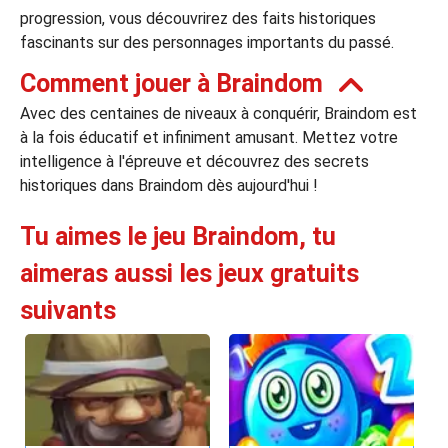
progression, vous découvrirez des faits historiques
leurs casinos par licences et Certifications
fascinants sur des personnages importants du passé.
Comment jouer à Braindom
ssement casinos au Canada
Avec des centaines de niveaux à conquérir, Braindom est
à la fois éducatif et infiniment amusant. Mettez votre
intelligence à l'épreuve et découvrez des secrets
historiques dans Braindom dès aujourd'hui !
Tu aimes le jeu Braindom, tu
aimeras aussi les jeux gratuits
suivants