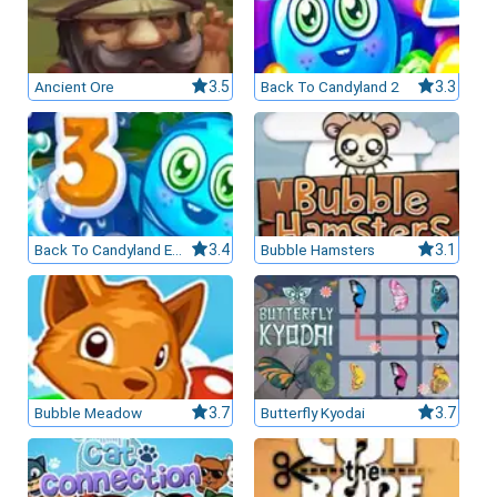
Ancient Ore
3.5
Back To Candyland 2
3.3
Back To Candyland Episode 3
3.4
Bubble Hamsters
3.1
Bubble Meadow
3.7
Butterfly Kyodai
3.7