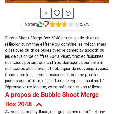
asino
Jeux de casino
Jeux vidéos
Nos jeux gr
ues de casino
Noter:
2.7/5
rion Casino
Bubble Shoot Merge Box 2048 est un jeu de tir et de
ky7 Even Casino
réflexion au rythme effréné qui combine les mécanismes
xander Casino
classiques du tir de bulles avec le gameplay addictif du
jeu de fusion de chiffres 2048. Visez, tirez et fusionnez
 Set Spin Casino
des cases portant des chiffres identiques pour obtenir
cer Casino
des scores plus élevés et débloquer de nouveaux niveaux.
Conçu pour les joueurs occasionnels comme pour les
joueurs compétitifs, ce jeu d'arcade hyper-casual met à
 Bonus Casino
l'épreuve votre logique, votre précision et vos réflexes.
A propos de Bubble Shoot Merge
ssement par méthode de paiement
Box 2048
Avec un gameplay fluide, des graphismes colorés et une