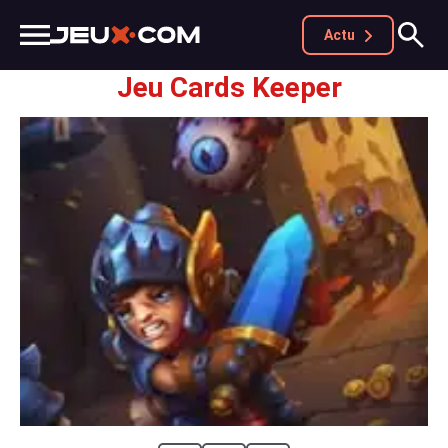
Actu
Réflexion
Cards Keeper
Jeu Cards Keeper
ux
sino
x de casino
Jeux vidéos
 jeux gratuits