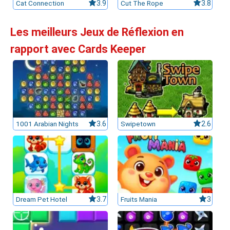
Cat Connection
3.9
Cut The Rope
3.8
Les meilleurs Jeux de Réflexion en
rapport avec Cards Keeper
1001 Arabian Nights
3.6
Swipetown
2.6
Dream Pet Hotel
3.7
Fruits Mania
3