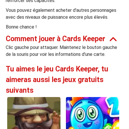
renforcer ses capacités.
leurs casinos par licences et Certifications
Vous pouvez également acheter d'autres personnages
avec des niveaux de puissance encore plus élevés.
Bonne chance !
ssement casinos au Canada
Comment jouer à Cards Keeper
Clic gauche pour attaquer. Maintenez le bouton gauche
de la souris pour voir les informations d'une carte.
Tu aimes le jeu Cards Keeper, tu
aimeras aussi les jeux gratuits
suivants