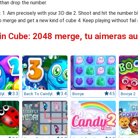
 than drop the number.
: 1. Aim precisely with your 3D die 2. Shoot and hit the number 
 merge and get a new kind of cube 4. Keep playing without fail
in Cube: 2048 merge, tu aimeras aus
Back To Candyland 2
3.3
Back To Candyland Episode 3
3.4
Booya
4.5
Booya 2