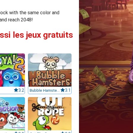
block with the same color and
 and reach 2048!
si les jeux gratuits
3.2
Bubble Hamsters
3.1