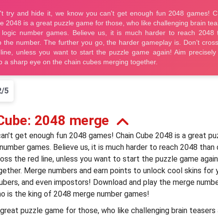
2/5
 Cube: 2048 merge
 can't get enough fun 2048 games! Chain Cube 2048 is a great pu
c number games. Believe us, it is much harder to reach 2048 than
ross the red line, unless you want to start the puzzle game agai
ether. Merge numbers and earn points to unlock cool skins for y
 cubers, and even impostors! Download and play the merge numbe
ho is the king of 2048 merge number games!
great puzzle game for those, who like challenging brain teasers