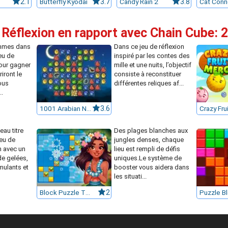
2.1
Butterfly Kyodai
3.7
Candy Rain 2
3.8
Cat Conn
 Réflexion en rapport avec Chain Cube:
emmes dans
Dans ce jeu de réflexion
eu de
inspiré par les contes des
our gagner
mille et une nuits, l’objectif
riront le
consiste à reconstituer
ous
différentes reliques af...
..
1001 Arabian Nights
3.6
eau titre
Des plages blanches aux
eu de
jungles denses, chaque
n avec un
lieu est rempli de défis
e gelées,
uniques.Le système de
mulants et
booster vous aidera dans
les situati...
Block Puzzle Tropical Story
2