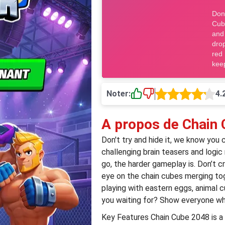
Noter:
4.
A propos de Chain
Don't try and hide it, we know you
challenging brain teasers and logi
go, the harder gameplay is. Don’t c
eye on the chain cubes merging tog
playing with eastern eggs, animal
you waiting for? Show everyone w
Key Features Chain Cube 2048 is a 