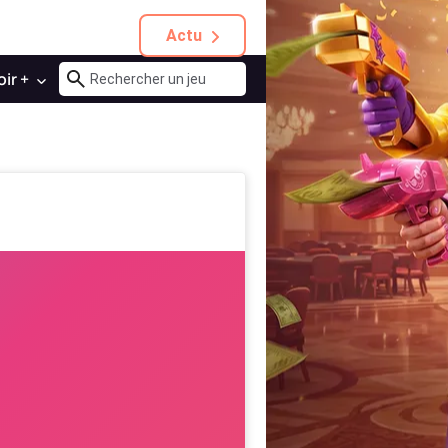
Actu
oir +