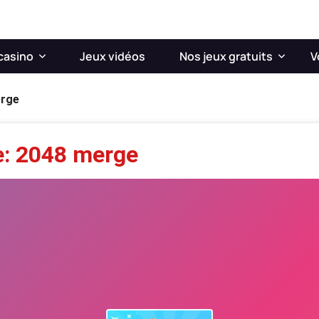
casino
Jeux vidéos
Nos jeux gratuits
V
erge
e: 2048 merge