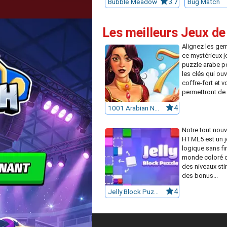
Bubble Meadow
3.7
Bug Match
Les meilleurs Jeux de
Alignez les g
ce mystérieux j
puzzle arabe p
les clés qui ouv
coffre-fort et v
permettront de.
1001 Arabian Nights 7
4
Notre tout nouv
HTML5 est un j
logique sans fi
monde coloré d
des niveaux sti
des bonus...
Jelly Block Puzzle
4