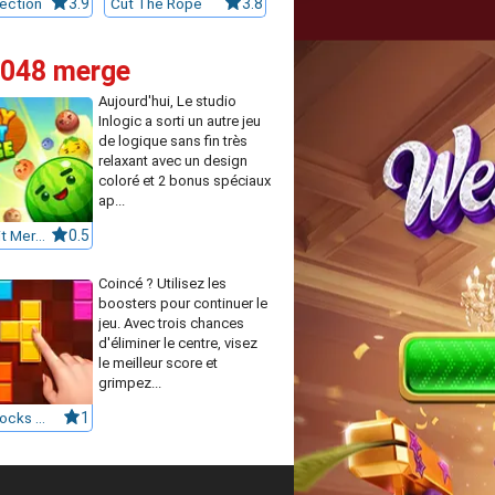
ection
3.9
Cut The Rope
3.8
 2048 merge
Aujourd'hui, Le studio
Inlogic a sorti un autre jeu
de logique sans fin très
relaxant avec un design
coloré et 2 bonus spéciaux
ap...
Crazy Fruit Merge
0.5
Coincé ? Utilisez les
boosters pour continuer le
jeu. Avec trois chances
d'éliminer le centre, visez
le meilleur score et
grimpez...
Puzzle Blocks Classic
1