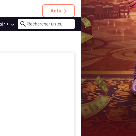
Actu
oir +