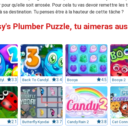
ur pour qu’elle soit arrosée. Pour cela tu vas devoir remettre le
à sa destination. Tu penses être à la hauteur de cette tâche ?
sy's Plumber Puzzle, tu aimeras auss
Back To Candyland 2
3.3
Back To Candyland Episode 3
3.4
Booya
4.5
Booya 2
2.1
Butterfly Kyodai
3.7
Candy Rain 2
3.8
Cat Conn