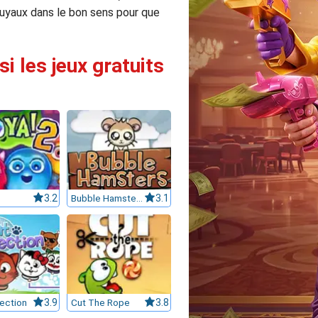
s tuyaux dans le bon sens pour que
i les jeux gratuits
3.2
Bubble Hamsters
3.1
ection
3.9
Cut The Rope
3.8