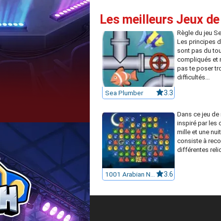
Les meilleurs Jeux de
Règle du jeu Se
Les principes d
sont pas du tou
compliqués et 
pas te poser tr
difficultés...
Sea Plumber
3.3
Dans ce jeu de 
inspiré par les
mille et une nuit
consiste à reco
différentes reli
1001 Arabian Nights
3.6