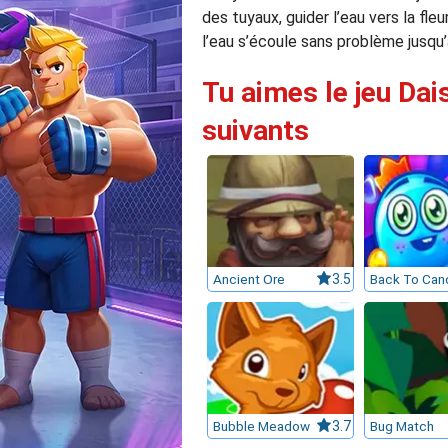
des tuyaux, guider l’eau vers la fle
l’eau s’écoule sans problème jusqu’
Tu aimes le jeu Dai
suivants
Ancient Ore
3.5
Bubble Meadow
3.7
Bug Match