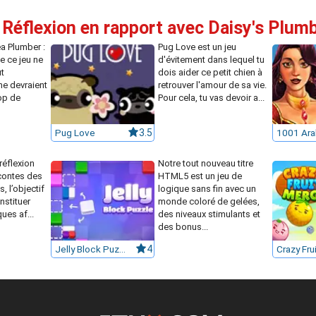
 Réflexion en rapport avec Daisy's Plum
a Plumber :
Pug Love est un jeu
e ce jeu ne
d'évitement dans lequel tu
t
dois aider ce petit chien à
ne devraient
retrouver l'amour de sa vie.
op de
Pour cela, tu vas devoir a...
Pug Love
3.5
réflexion
Notre tout nouveau titre
 contes des
HTML5 est un jeu de
s, l’objectif
logique sans fin avec un
nstituer
monde coloré de gelées,
ques af...
des niveaux stimulants et
des bonus...
Jelly Block Puzzle
4