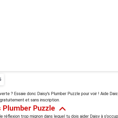
5
verte ? Essaie donc Daisy's Plumber Puzzle pour voir ! Aide Daisy 
gratuitement et sans inscription.
s Plumber Puzzle
 réflexion trop mignon dans lequel tu dois aider Daisy à s’occuper