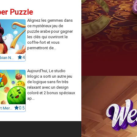
ber Puzzle
Alignez les gemmes dans
ce mystérieux jeu de
puzzle arabe pour gagner
les clés qui ouvriront le
coffre-fort et vous
permettront de...
1001 Arabian Nights 7
4
Aujourd'hui, Le studio
Inlogic a sorti un autre jeu
de logique sans fin très
relaxant avec un design
coloré et 2 bonus spéciaux
ap...
Crazy Fruit Merge
0.5