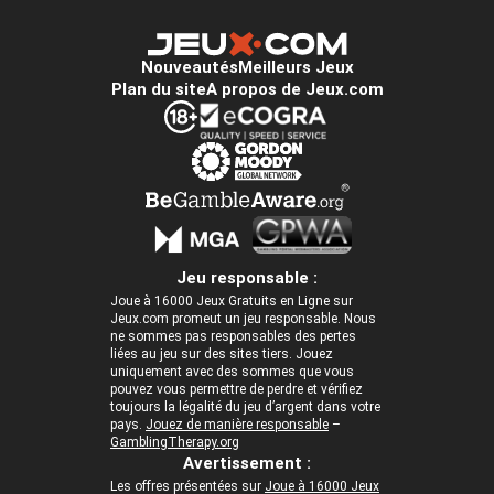
Nouveautés
Meilleurs Jeux
Plan du site
A propos de Jeux.com
Jeu responsable :
Joue à 16000 Jeux Gratuits en Ligne sur
Jeux.com promeut un jeu responsable. Nous
ne sommes pas responsables des pertes
liées au jeu sur des sites tiers. Jouez
uniquement avec des sommes que vous
pouvez vous permettre de perdre et vérifiez
toujours la légalité du jeu d’argent dans votre
pays.
Jouez de manière responsable
–
GamblingTherapy.org
Avertissement :
Les offres présentées sur
Joue à 16000 Jeux