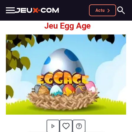
Actu
Réflexion
Egg Age
Jeu Egg Age
ux
sino
x de casino
Jeux vidéos
 jeux gratuits