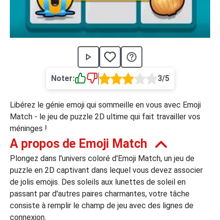
asino
Jeux de casino
Jeux vidéos
Nos jeux gr
ues de casino
rion Casino
ky7 Even Casino
Noter:
3/5
xander Casino
Libérez le génie emoji qui sommeille en vous avec Emoji
 Set Spin Casino
Match - le jeu de puzzle 2D ultime qui fait travailler vos
méninges !
cer Casino
A propos de Emoji Match
Plongez dans l'univers coloré d'Emoji Match, un jeu de
 Bonus Casino
puzzle en 2D captivant dans lequel vous devez associer
de jolis emojis. Des soleils aux lunettes de soleil en
passant par d'autres paires charmantes, votre tâche
ssement par méthode de paiement
consiste à remplir le champ de jeu avec des lignes de
connexion.