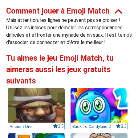
Comment jouer à Emoji Match
leurs casinos par licences et Certifications
Mais attention, les lignes ne peuvent pas se croiser !
Utilisez les indices pour démêler les correspondances
ssement casinos au Canada
difficiles et affronter une myriade de niveaux. Il est temps
d'associer, de connecter et d'être le meilleur !
Tu aimes le jeu Emoji Match, tu
aimeras aussi les jeux gratuits
suivants
Ancient Ore
3.5
Back To Candyland 2
3.3