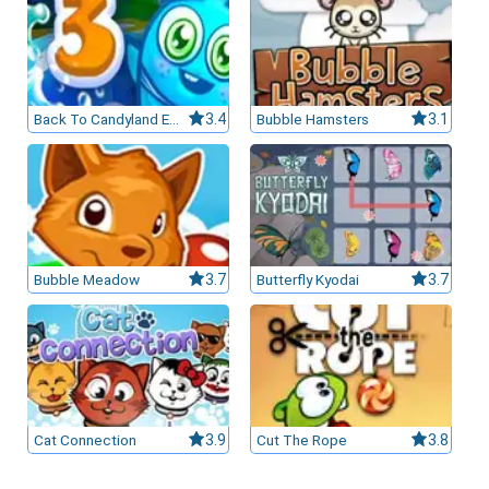
Back To Candyland Episode 3
3.4
Bubble Hamsters
3.1
Bubble Meadow
3.7
Butterfly Kyodai
3.7
Cat Connection
3.9
Cut The Rope
3.8