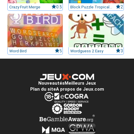
Crazy Fruit Merge
0.5
Block Puzzle Tropical Story
2
Word Bird
5
Wordguess 2 Easy
3
Nouveautés
Meilleurs Jeux
Plan du site
A propos de Jeux.com