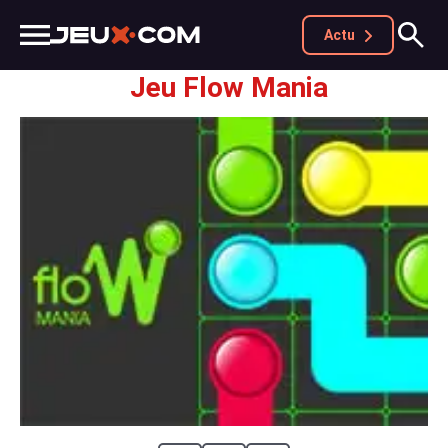
Actu
Réflexion
Flow Mania
Jeu Flow Mania
ux
sino
x de casino
Jeux vidéos
 jeux gratuits