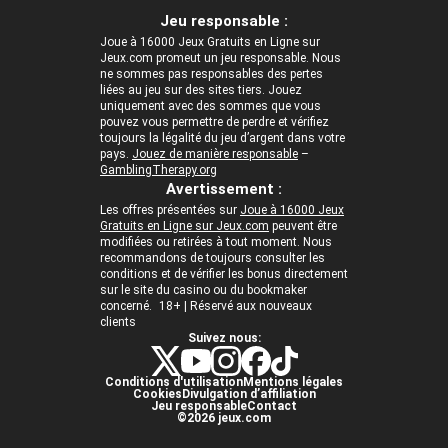
Jeu responsable :
Joue à 16000 Jeux Gratuits en Ligne sur
Jeux.com promeut un jeu responsable. Nous
ne sommes pas responsables des pertes
liées au jeu sur des sites tiers. Jouez
uniquement avec des sommes que vous
pouvez vous permettre de perdre et vérifiez
toujours la légalité du jeu d’argent dans votre
pays.
Jouez de manière responsable
–
GamblingTherapy.org
Avertissement :
Les offres présentées sur
Joue à 16000 Jeux
Gratuits en Ligne sur Jeux.com
peuvent être
modifiées ou retirées à tout moment. Nous
recommandons de toujours consulter les
conditions et de vérifier les bonus directement
sur le site du casino ou du bookmaker
concerné. 18+ | Réservé aux nouveaux
clients
Suivez nous:
Conditions d'utilisation
Mentions légales
Cookies
Divulgation d’affiliation
Jeu responsable
Contact
©2026 jeux.com