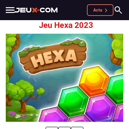
Actu
Réflexion
Hexa 2023
Jeu Hexa 2023
ux
sino
x de casino
Jeux vidéos
 jeux gratuits