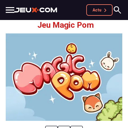
Actu
Réflexion
Magic Pom
Jeu Magic Pom
ux
sino
x de casino
Jeux vidéos
 jeux gratuits