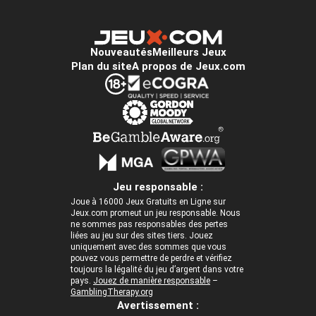
Nouveautés
Meilleurs Jeux
Plan du site
A propos de Jeux.com
Jeu responsable :
Joue à 16000 Jeux Gratuits en Ligne sur
Jeux.com promeut un jeu responsable. Nous
ne sommes pas responsables des pertes
liées au jeu sur des sites tiers. Jouez
uniquement avec des sommes que vous
pouvez vous permettre de perdre et vérifiez
toujours la légalité du jeu d’argent dans votre
pays.
Jouez de manière responsable
–
GamblingTherapy.org
Avertissement :