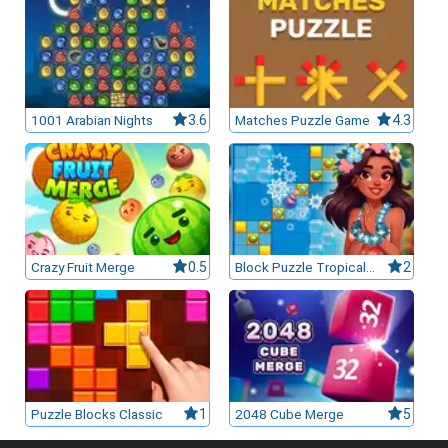
1001 Arabian Nights
3.6
Matches Puzzle Game
4.3
Crazy Fruit Merge
0.5
Block Puzzle Tropical Story
2
Puzzle Blocks Classic
1
2048 Cube Merge
5