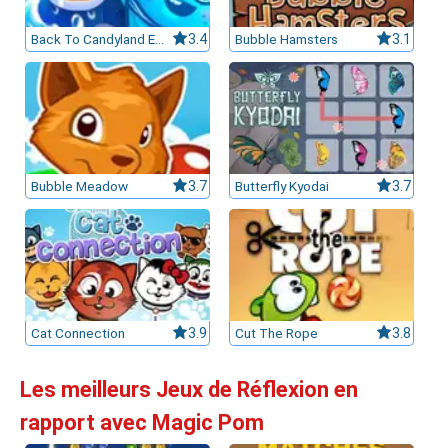
Back To Candyland Episode 3
3.4
Bubble Hamsters
3.1
Bubble Meadow
3.7
Butterfly Kyodai
3.7
Cat Connection
3.9
Cut The Rope
3.8
Les meilleurs Jeux de Réflexion en
rapport avec Magic Pom