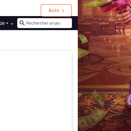
Actu
oir +