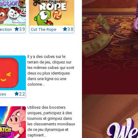
ection
3.9
Cut The Rope
3.8
Il y a des cubes sur le
terrain de jeu, cliquez sur
les mêmes cubes qui sont
deux ou plus identiques
dans une ligne ou une
colonne...
bes
2.2
Utilisez des boosters
uniques, participez à des
tournois et grimpez dans
les classements mondiaux
de ce jeu dynamique et
captivant...