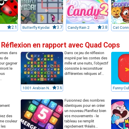
2.1
Butterfly Kyodai
3.7
Candy Rain 2
3.8
Cat Conn
 Réflexion en rapport avec Quad Cops
emmes dans
Dans ce jeu de réflexion
eu de
inspiré par les contes des
our gagner
mille et une nuits, l’objectif
riront le
consiste à reconstituer
ous
différentes reliques af...
..
1001 Arabian Nights
3.6
Funny Cu
Fusionnez des nombres
nement
identiques pour en créer
un nouveau.Planifiez bien
iez des
vos mouvements - le
me couleur
tableau se remplit
 les
rapidement !Réalis...