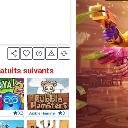
atuits suivants
3.2
Bubble Hamsters
3.1