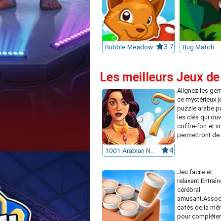
Bubble Meadow
3.7
Bug Match
Les meilleurs Jeux de
Alignez les g
ce mystérieux j
puzzle arabe p
les clés qui ouv
coffre-fort et v
permettront de.
1001 Arabian Nights 7
4
Jeu facile et
relaxant.Entraî
cérébral
amusant.Assoc
cafés de la mê
pour compléter