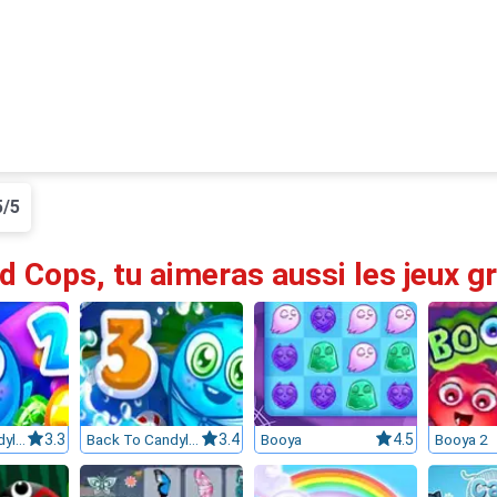
5/5
d Cops, tu aimeras aussi les jeux gr
Back To Candyland 2
3.3
Back To Candyland Episode 3
3.4
Booya
4.5
Booya 2