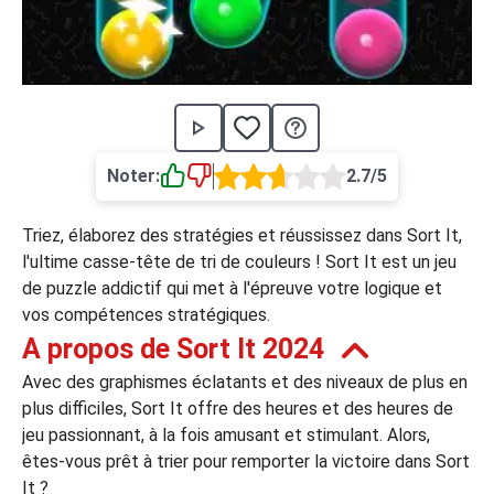
asino
Jeux de casino
Jeux vidéos
Nos jeux gr
ues de casino
rion Casino
ky7 Even Casino
Noter:
2.7/5
xander Casino
Triez, élaborez des stratégies et réussissez dans Sort It,
 Set Spin Casino
l'ultime casse-tête de tri de couleurs ! Sort It est un jeu
de puzzle addictif qui met à l'épreuve votre logique et
cer Casino
vos compétences stratégiques.
A propos de Sort It 2024
 Bonus Casino
Avec des graphismes éclatants et des niveaux de plus en
plus difficiles, Sort It offre des heures et des heures de
jeu passionnant, à la fois amusant et stimulant. Alors,
ssement par méthode de paiement
êtes-vous prêt à trier pour remporter la victoire dans Sort
It ?