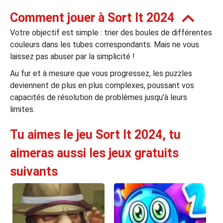
Comment jouer à Sort It 2024
leurs casinos par licences et Certifications
Votre objectif est simple : trier des boules de différentes
couleurs dans les tubes correspondants. Mais ne vous
ssement casinos au Canada
laissez pas abuser par la simplicité !
Au fur et à mesure que vous progressez, les puzzles
deviennent de plus en plus complexes, poussant vos
capacités de résolution de problèmes jusqu'à leurs
limites.
Tu aimes le jeu Sort It 2024, tu
aimeras aussi les jeux gratuits
suivants