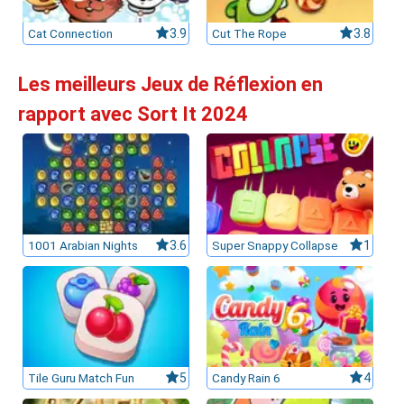
Cat Connection
3.9
Cut The Rope
3.8
Les meilleurs Jeux de Réflexion en
rapport avec Sort It 2024
1001 Arabian Nights
3.6
Super Snappy Collapse
1
Tile Guru Match Fun
5
Candy Rain 6
4