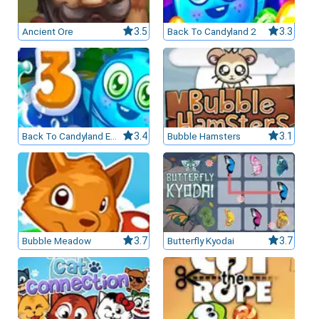
Ancient Ore
3.5
Back To Candyland 2
3.3
Back To Candyland Episode 3
3.4
Bubble Hamsters
3.1
Bubble Meadow
3.7
Butterfly Kyodai
3.7