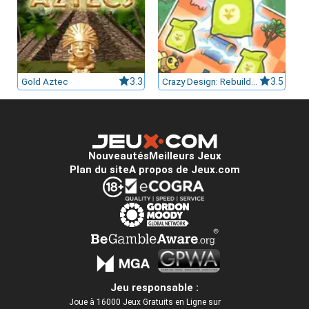
Gold Aztec
3.3
Crazy Design: Rebuild Your Home
3.5
Nouveautés
Meilleurs Jeux
Plan du site
A propos de Jeux.com
Jeu responsable :
Joue à 16000 Jeux Gratuits en Ligne sur