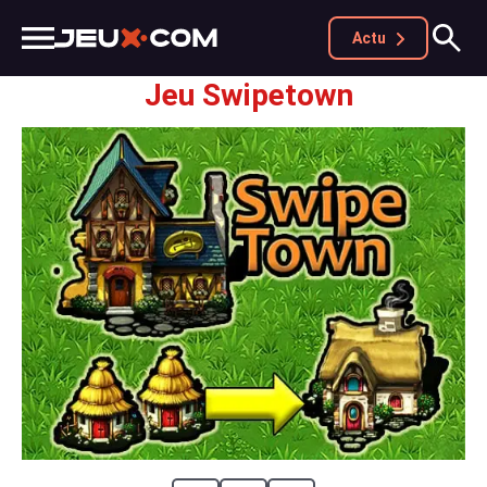
Actu
Réflexion
Swipetown
Jeu Swipetown
ux
sino
x de casino
Jeux vidéos
 jeux gratuits