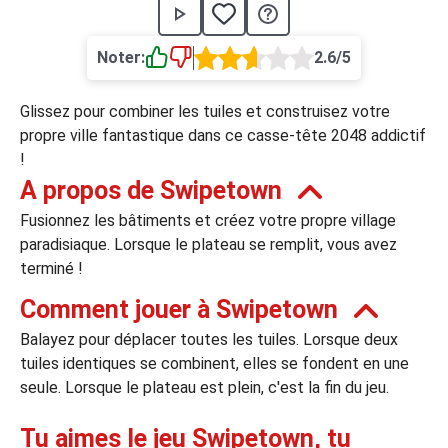
asino
Jeux de casino
Jeux vidéos
Nos jeux gr
Noter:
2.6/5
ues de casino
Glissez pour combiner les tuiles et construisez votre
rion Casino
propre ville fantastique dans ce casse-tête 2048 addictif
ky7 Even Casino
!
A propos de Swipetown
xander Casino
Fusionnez les bâtiments et créez votre propre village
 Set Spin Casino
paradisiaque. Lorsque le plateau se remplit, vous avez
cer Casino
terminé !
Comment jouer à Swipetown
 Bonus Casino
Balayez pour déplacer toutes les tuiles. Lorsque deux
tuiles identiques se combinent, elles se fondent en une
seule. Lorsque le plateau est plein, c'est la fin du jeu.
ssement par méthode de paiement
Tu aimes le jeu Swipetown, tu