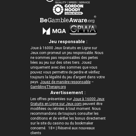
Jeu responsable :
Joue à 16000 Jeux Gratuits en Ligne sur
Jeux.com promeut un jeu responsable. Nous
ne sommes pas responsables des pertes
liées au jeu sur des sites tiers. Jouez
uniquement avec des sommes que vous
pouvez vous permettre de perdre et vérifiez
toujours la légalité du jeu d’argent dans votre
pays.
Jouez de manière responsable
–
GamblingTherapy.org
Avertissement :
Les offres présentées sur
Joue à 16000 Jeux
Gratuits en Ligne sur Jeux.com
peuvent être
modifiées ou retirées à tout moment. Nous
recommandons de toujours consulter les
conditions et de vérifier les bonus directement
sur le site du casino ou du bookmaker
concerné. 18+ | Réservé aux nouveaux
clients