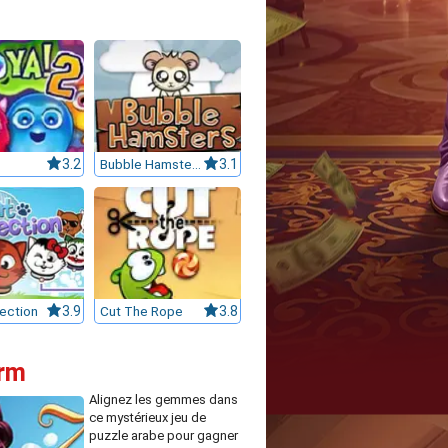
3.2
Bubble Hamsters
3.1
ection
3.9
Cut The Rope
3.8
arm
Alignez les gemmes dans
ce mystérieux jeu de
puzzle arabe pour gagner