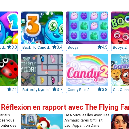
Back To Candyland 2
3.3
Back To Candyland Episode 3
3.4
Booya
4.5
Booya 2
2.1
Butterfly Kyodai
3.7
Candy Rain 2
3.8
Cat Conn
 Réflexion en rapport avec The Flying F
yer aux
De Nouvelles Îles Avec Des
des vous
Animaux Rares Ont Fait
ronter des
Leur Apparition Dans