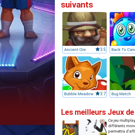
suivants
Ancient Ore
3.5
Bubble Meadow
3.7
Bug Match
Les meilleurs Jeux de
Ce jeu multipla
différents mon
permettra d’aff