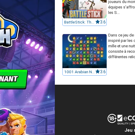
joueurs du mond
équipes s’affro
les S...
BattleStick: The Stickman Multiplayer Fighting Arena
3.6
Dans ce jeu de 
inspiré par les
mille et une nuit
consiste à reco
différentes reli
1001 Arabian Nights
3.6
Jeu 