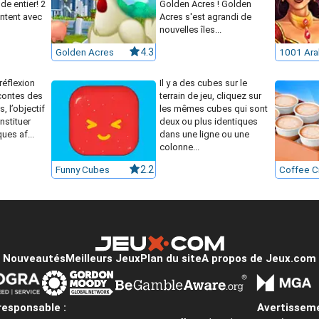
e entier! 2
Golden Acres ! Golden
ntent avec
Acres s'est agrandi de
nouvelles îles...
Golden Acres
4.3
réflexion
Il y a des cubes sur le
 contes des
terrain de jeu, cliquez sur
s, l’objectif
les mêmes cubes qui sont
nstituer
deux ou plus identiques
ques af...
dans une ligne ou une
colonne...
Funny Cubes
2.2
Nouveautés
Meilleurs Jeux
Plan du site
A propos de Jeux.com
responsable :
Avertisseme