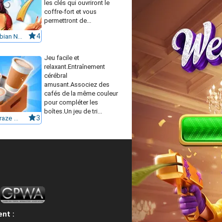
les clés qui ouvriront le
coffre-fort et vous
permettront de...
1001 Arabian Nights 7
4
Jeu facile et
relaxant.Entraînement
cérébral
amusant.Associez des
cafés de la même couleur
pour compléter les
boîtes.Un jeu de tri...
Coffee Craze Sorting Game
3
nt :