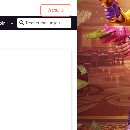
Actu
oir +