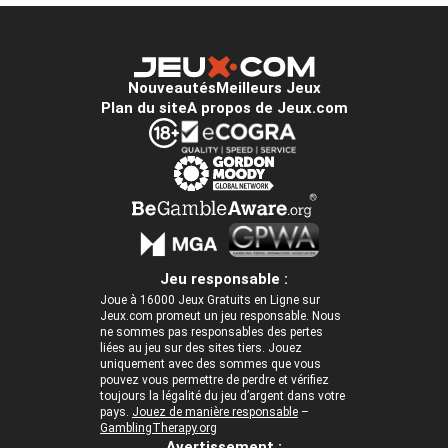
Nouveautés
Meilleurs Jeux
Plan du site
A propos de Jeux.com
Jeu responsable :
Joue à 16000 Jeux Gratuits en Ligne sur
Jeux.com promeut un jeu responsable. Nous
ne sommes pas responsables des pertes
liées au jeu sur des sites tiers. Jouez
uniquement avec des sommes que vous
pouvez vous permettre de perdre et vérifiez
toujours la légalité du jeu d’argent dans votre
pays.
Jouez de manière responsable
–
GamblingTherapy.org
Avertissement :