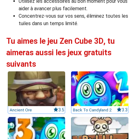
Utilisez les accessoires au bon moment pour vous
aider à avancer plus facilement.
leurs casinos par licences et Certifications
Concentrez-vous sur vos sens, éliminez toutes les
tuiles dans un temps limité.
ssement casinos au Canada
Tu aimes le jeu Zen Cube 3D, tu
aimeras aussi les jeux gratuits
suivants
Ancient Ore
3.5
Back To Candyland 2
3.3