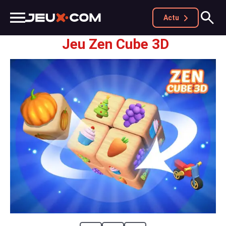
Actu
Réflexion
Zen Cube 3D
Jeu Zen Cube 3D
ux
sino
x de casino
Jeux vidéos
 jeux gratuits