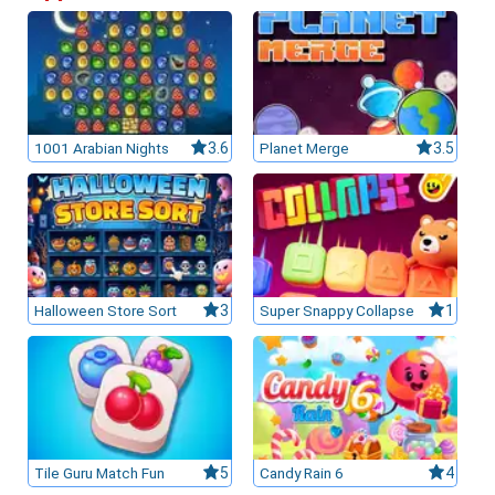
1001 Arabian Nights
3.6
Planet Merge
3.5
Halloween Store Sort
3
Super Snappy Collapse
1
Tile Guru Match Fun
5
Candy Rain 6
4