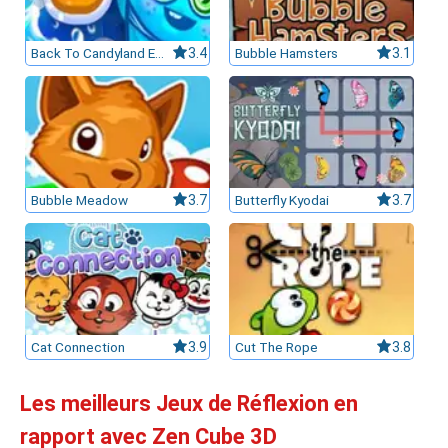
Back To Candyland Episode 3
3.4
Bubble Hamsters
3.1
Bubble Meadow
3.7
Butterfly Kyodai
3.7
Cat Connection
3.9
Cut The Rope
3.8
Les meilleurs Jeux de Réflexion en
rapport avec Zen Cube 3D