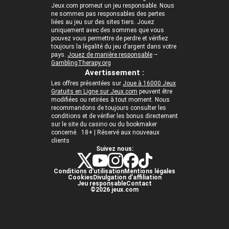
Jeux.com promeut un jeu responsable. Nous
ne sommes pas responsables des pertes
liées au jeu sur des sites tiers. Jouez
uniquement avec des sommes que vous
pouvez vous permettre de perdre et vérifiez
toujours la légalité du jeu d’argent dans votre
pays.
Jouez de manière responsable
–
GamblingTherapy.org
Avertissement :
Les offres présentées sur
Joue à 16000 Jeux
Gratuits en Ligne sur Jeux.com
peuvent être
modifiées ou retirées à tout moment. Nous
recommandons de toujours consulter les
conditions et de vérifier les bonus directement
sur le site du casino ou du bookmaker
concerné. 18+ | Réservé aux nouveaux
clients
Suivez nous:
Conditions d'utilisation
Mentions légales
Cookies
Divulgation d’affiliation
Jeu responsable
Contact
©2026 jeux.com