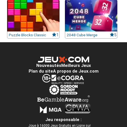
Puzzle Blocks Classic
1
2048 Cube Merge
5
Nouveautés
Meilleurs Jeux
Plan du site
A propos de Jeux.com
Jeu responsable :
Joue à 16000 Jeux Gratuits en Ligne sur