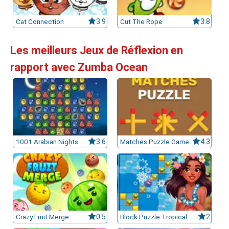
Cat Connection
3.9
Cut The Rope
3.8
Les meilleurs Jeux de Réflexion en
rapport avec Zumba Ocean
1001 Arabian Nights
3.6
Matches Puzzle Game
4.3
Crazy Fruit Merge
0.5
Block Puzzle Tropical Story
2