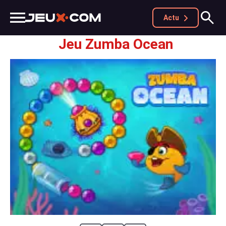
Actu
Réflexion
Zumba Ocean
Jeu Zumba Ocean
ux
sino
x de casino
Jeux vidéos
 jeux gratuits